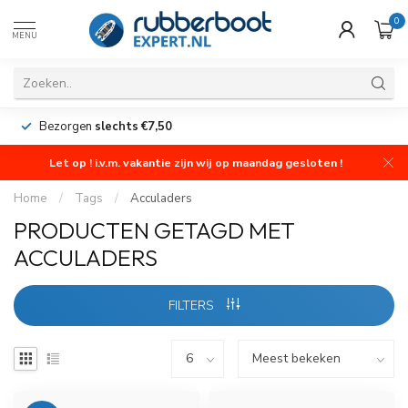
0
MENU
Bezorgen
slechts €7,50
Let op ! i.v.m. vakantie zijn wij op maandag gesloten !
Home
/
Tags
/
Acculaders
PRODUCTEN GETAGD MET
ACCULADERS
FILTERS