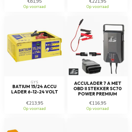
€81,95
€221,95
Op voorraad
Op voorraad
GYS
ACCULADER 7 A MET
BATIUM 15/24 ACCU
OBD II STEKKER SC70
LADER 6-12-24 VOLT
POWER PREMIUM
€213,95
€116,95
Op voorraad
Op voorraad