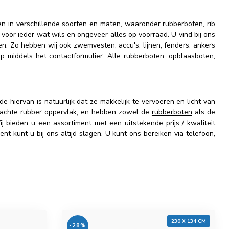
ten in verschillende soorten en maten, waaronder
rubberboten
, rib
s voor ieder wat wils en ongeveer alles op voorraad. U vind bij ons
. Zo hebben wij ook zwemvesten, accu's, lijnen, fenders, ankers
op middels het
contactformulier
. Alle rubberboten, opblaasboten,
 hiervan is natuurlijk dat ze makkelijk te vervoeren en licht van
 zachte rubber oppervlak, en hebben zowel de
rubberboten
als de
 bieden u een assortiment met een uitstekende prijs / kwaliteit
 kunt u bij ons altijd slagen. U kunt ons bereiken via telefoon,
230 X 134 CM
-28%