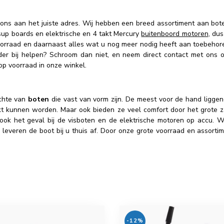
 ons aan het juiste adres. Wij hebben een breed assortiment aan bo
 sup boards en elektrische en 4 takt Mercury
buitenboord motoren
, du
oorraad en daarnaast alles wat u nog meer nodig heeft aan toebehoren
der bij helpen? Schroom dan niet, en neem direct contact met ons 
op voorraad in onze winkel.
chte van
boten
die vast van vorm zijn. De meest voor de hand liggende
uikt kunnen worden. Maar ook bieden ze veel comfort door het grote
ook het geval bij de visboten en de elektrische motoren op accu. Wij
eren de boot bij u thuis af. Door onze grote voorraad en assortiment
-12%