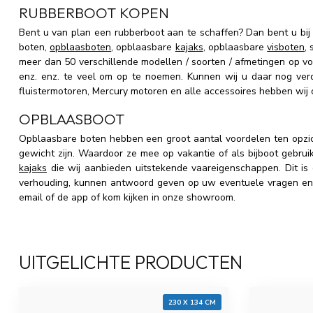
RUBBERBOOT KOPEN
Bent u van plan een rubberboot aan te schaffen? Dan bent u bij
boten,
opblaasboten
, opblaasbare
kajaks
, opblaasbare
visboten
,
meer dan 50 verschillende modellen / soorten / afmetingen op v
enz. enz. te veel om op te noemen. Kunnen wij u daar nog ver
fluistermotoren, Mercury motoren en alle accessoires hebben wij 
OPBLAASBOOT
Opblaasbare boten hebben een groot aantal voordelen ten opzi
gewicht zijn. Waardoor ze mee op vakantie of als bijboot gebr
kajaks
die wij aanbieden uitstekende vaareigenschappen. Dit is 
verhouding, kunnen antwoord geven op uw eventuele vragen en lev
email of de app of kom kijken in onze showroom.
UITGELICHTE PRODUCTEN
230 X 134 CM