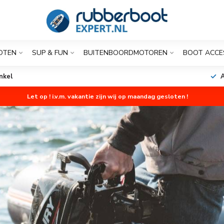
OTEN
SUP & FUN
BUITENBOORDMOTOREN
BOOT ACCE
nkel
A
Let op ! i.v.m. vakantie zijn wij op maandag gesloten !