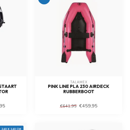
TALAMEX
TSTAART
PINK LINE PLA 230 AIRDECK
TOR
RUBBERBOOT
,95
€459,95
€641,95
240 X 140 CM