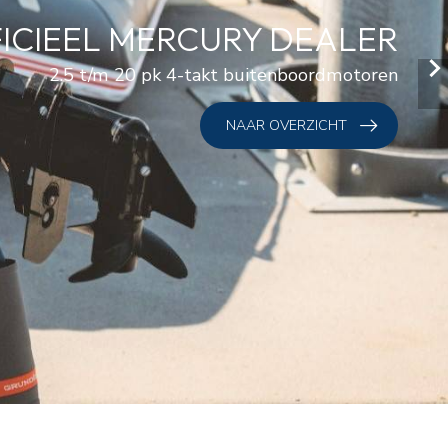
ICIEEL MERCURY DEALER
2.5 t/m 20 pk 4-takt buitenboordmotoren
NAAR OVERZICHT