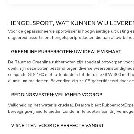
HENGELSPORT, WAT KUNNEN WIJ LEVERE
Voor de gepassioneerde sportvisser is hoogwaardige uitrusting e
uitgebreid assortiment hengelsportproducten die aan al uw behoe
GREENLINE RUBBERBOTEN: UW IDEALE VISMAAT
De Talamex Greenline
rubberboten
zijn speciaal ontworpen voor 
doek, zijn deze boten bestand tegen diverse weersomstandigheden
compacte GLS 160 met lattenbodem tot de ruime GLW 300 met houte
aluminium roeiriemen. Bovendien zijn ze CE-gecertificeerd door 
REDDINGSVESTEN: VEILIGHEID VOOROP
Veiligheid op het water is cruciaal. Daarom biedt RubberbootExp
bewegingsvrijheid te bieden zonder in te boeten aan drijfvermogen.
VISNETTEN: VOOR DE PERFECTE VANGST