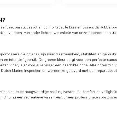
N?
ssentieel om succesvol en comfortabel te kunnen vissen. Bij Rubberbo
ften voldoen. Hieronder lichten we enkele van onze topproducten uit:
sportvissers die op zoek zijn naar duurzaamheid, stabiliteit en gebr
 en intensief gebruik. De groene kleur zorgt voor een perfecte camou
n vloer, is er voor elke visser een geschikte optie. Alle boten zijn
de Dutch Marine Inspection en worden ze geleverd met een reparatiese
ert een selectie hoogwaardige reddingsvesten die comfort en veilighe
 Of u nu een recreatieve visser bent of een professionele sportvisser,