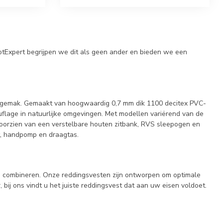
otExpert begrijpen we dit als geen ander en bieden we een
uiksgemak. Gemaakt van hoogwaardig 0,7 mm dik 1100 decitex PVC-
flage in natuurlijke omgevingen. Met modellen variërend van de
 voorzien van een verstelbare houten zitbank, RVS sleepogen en
t, handpomp en draagtas.
id combineren. Onze reddingsvesten zijn ontworpen om optimale
 bij ons vindt u het juiste reddingsvest dat aan uw eisen voldoet.