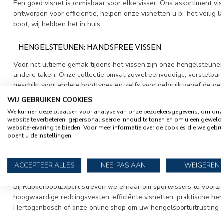
Een goed visnet is onmisbaar voor elke visser. Ons
assortiment
vi
ontworpen voor efficiëntie, helpen onze visnetten u bij het veili
boot, wij hebben het in huis.
HENGELSTEUNEN: HANDSFREE VISSEN
Voor het ultieme gemak tijdens het vissen zijn onze hengelsteun
andere taken. Onze collectie omvat zowel eenvoudige, verstelba
geschikt voor andere boottypes en zelfs voor gebruik vanaf de oe
WIJ GEBRUIKEN COOKIES
ACCU'S: KRACHT EN BETROUWBAARHEID
We kunnen deze plaatsen voor analyse van onze bezoekersgegevens, om on
website te verbeteren, gepersonaliseerde inhoud te tonen en om u een gewel
Een betrouwbare energiebron is essentieel voor het voeden van u
website-ervaring te bieden. Voor meer informatie over de cookies die we gebr
hoogwaardige
accu's
die speciaal zijn ontworpen voor maritiem 
opent u de instellingen.
het water. Combineer ze met onze fluistermotoren voor een stille 
ACCEPTEER ALLES
NEE, PAS AAN
WEIGEREN
CONCLUSIE
Bij RubberbootExpert streven we ernaar om sportvissers te voorz
hoogwaardige reddingsvesten, efficiënte visnetten, praktische h
Hertogenbosch of onze online shop om uw hengelsportuitrusting t