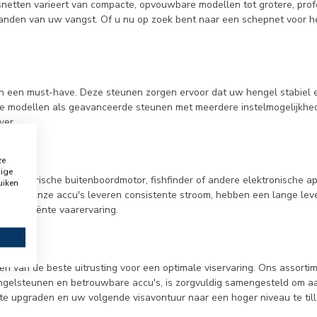
snetten varieert van compacte, opvouwbare modellen tot grotere, pro
g landen van uw vangst. Of u nu op zoek bent naar een schepnet voor h
en een must-have. Deze steunen zorgen ervoor dat uw hengel stabiel e
re modellen als geavanceerde steunen met meerdere instelmogelijkhed
ver.
ze
dige
w elektrische buitenboordmotor, fishfinder of andere elektronische a
uiken
gebruik. Onze accu's leveren consistente stroom, hebben een lange l
en efficiënte vaarervaring.
ien van de beste uitrusting voor een optimale viservaring. Ons assor
engelsteunen en betrouwbare accu's, is zorgvuldig samengesteld om a
e upgraden en uw volgende visavontuur naar een hoger niveau te till