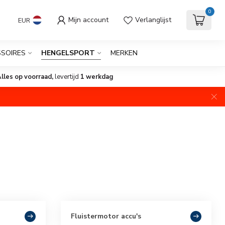
0
Mijn account
Verlanglijst
EUR
SOIRES
HENGELSPORT
MERKEN
lles op voorraad,
levertijd
1 werkdag
Fluistermotor accu's