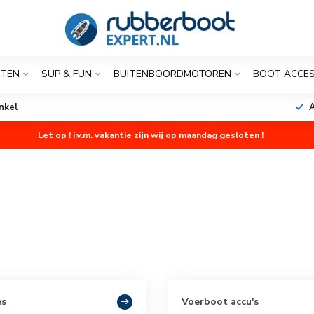
OTEN
SUP & FUN
BUITENBOORDMOTOREN
BOOT ACCES
nkel
A
Let op ! i.v.m. vakantie zijn wij op maandag gesloten !
es
Voerboot accu's