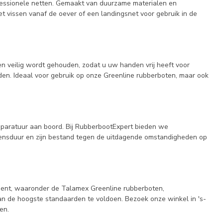
fessionele netten. Gemaakt van duurzame materialen en
et vissen vanaf de oever of een landingsnet voor gebruik in de
n veilig wordt gehouden, zodat u uw handen vrij heeft voor
en. Ideaal voor gebruik op onze Greenline rubberboten, maar ook
pparatuur aan boord. Bij RubberbootExpert bieden we
evensduur en zijn bestand tegen de uitdagende omstandigheden op
timent, waaronder de Talamex Greenline rubberboten,
an de hoogste standaarden te voldoen. Bezoek onze winkel in 's-
en.