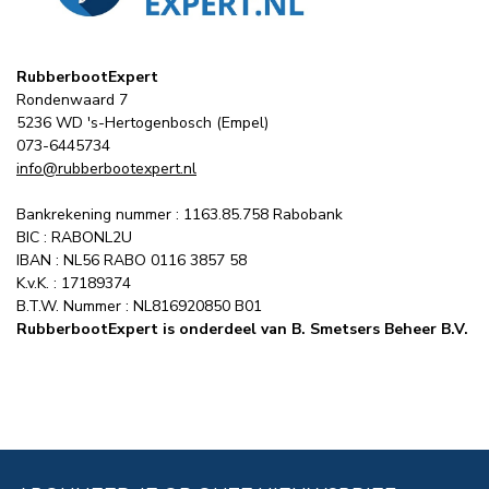
RubberbootExpert
Rondenwaard 7
5236 WD 's-Hertogenbosch (Empel)
073-6445734
info@rubberbootexpert.nl
Bankrekening nummer : 1163.85.758 Rabobank
BIC : RABONL2U
IBAN : NL56 RABO 0116 3857 58
K.v.K. : 17189374
B.T.W. Nummer : NL816920850 B01
RubberbootExpert is onderdeel van B. Smetsers Beheer B.V.