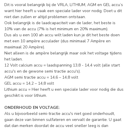
Dit is vooral belangrijk bij de VRLA, LITHIUM, AGM en GEL accu’s
want hier heeft u vaak een speciale lader voor nodig. Doet u dit
niet dan zullen er altijd problemen ontstaan.
Ook belangrijk is de laadcapaciteit van de lader, het beste is
10% van de accu (7% is het minimum en 20% maximum).
Dus als u een 100 ah accu wilt laden kun je dit het beste doen
met een 10 ampère acculader (dus minimaal 7 Ampère en
maximaal 20 Ampère).
Niet alleen is de ampère belangrijk maar ook het voltage tijdens
het laden.
12 Volt calcium accu = laadspanning 13,8 - 14,4 volt (alle start
accu's en de gewone semi tractie accu's).
AGM semi tractie accu = 14,6 – 14,8 volt
GEL accu = 14,2 – 14,8 volt
Lithium accu = Hier heeft u een speciale lader voor nodig die dus
geschikt is voor lithium.
ONDERHOUD EN VOLTAGE:
Als u bijvoorbeeld semi-tractie accu's niet goed onderhoudt,
gaan deze van binnen sulfateren en vervalt de garantie. U gaat
dat dan merken doordat de accu veel sneller leeg is dan