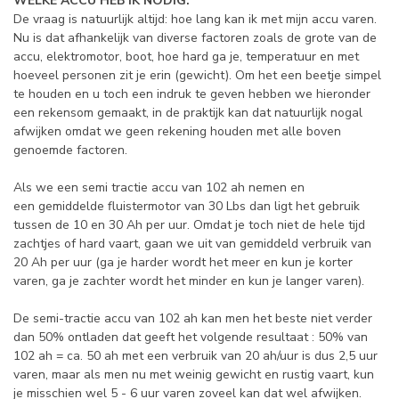
WELKE ACCU HEB IK NODIG:
De vraag is natuurlijk altijd: hoe lang kan ik met mijn accu varen.
Nu is dat afhankelijk van diverse factoren zoals de grote van de
accu, elektromotor, boot, hoe hard ga je, temperatuur en met
hoeveel personen zit je erin (gewicht). Om het een beetje simpel
te houden en u toch een indruk te geven hebben we hieronder
een rekensom gemaakt, in de praktijk kan dat natuurlijk nogal
afwijken omdat we geen rekening houden met alle boven
genoemde factoren.
Als we een semi tractie accu van 102 ah nemen en
een gemiddelde fluistermotor van 30 Lbs dan ligt het gebruik
tussen de 10 en 30 Ah per uur. Omdat je toch niet de hele tijd
zachtjes of hard vaart, gaan we uit van gemiddeld verbruik van
20 Ah per uur (ga je harder wordt het meer en kun je korter
varen, ga je zachter wordt het minder en kun je langer varen).
De semi-tractie accu van 102 ah kan men het beste niet verder
dan 50% ontladen dat geeft het volgende resultaat : 50% van
102 ah = ca. 50 ah met een verbruik van 20 ah/uur is dus 2,5 uur
varen, maar als men nu met weinig gewicht en rustig vaart, kun
je misschien wel 5 - 6 uur varen zoveel kan dat wel afwijken.