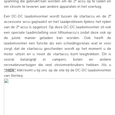
e
spanning die gebruikt kan worden om de 2
accu op te laden en
om stroom te leveren aan andere apparaten in het voertuig.
e
Een DC-DC laadomvormer wordt tussen de startaccu en de 2
accessoire accu geplaatst en het laadprobleem tijdens het rijden
e
van de 2
accu is opgelost. Op deze DC-DC laadomvormer zit ook
een speciale laadinstelling voor lithiumaccu’s zodat deze ook op
de juiste manier geladen kan worden. Ook heeft de
laadomvormer een functie als een scheidingsrelais wat er voor
zorgt dat de startaccu gescheiden wordt op het moment u de
motor uitzet en u nooit de startaccu kunt leegtrekken. Dit is
vooral belangrijk in campers, boten en andere
recreatievoertuigen die veel stroomverbruikers hebben. Als u
“HIER”
klikt komt u bij ons op de site bij de DC-DC laadomvormer
van Xenteq.