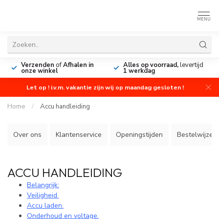
MENU
Verzenden
of
Afhalen in
Alles op voorraad,
levertijd
onze winkel
1 werkdag
Let op ! i.v.m. vakantie zijn wij op maandag gesloten !
Home
/
Accu handleiding
Over ons
Klantenservice
Openingstijden
Bestelwijze
ACCU HANDLEIDING
Belangrijk:
Veiligheid.
Accu laden.
Onderhoud en voltage.