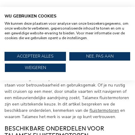
WIJ GEBRUIKEN COOKIES
We kunnen deze plaatsen voor analyse van onze bezoekersgegevens, om
onze website te verbeteren, gepersonaliseerde inhoud te tonen en om u
RUBBERBOOTEXPERT IS EEN OFFICIËLE
een geweldige website-ervaring te bieden. Voor meer informatie over de
TALAMEX DEALER
cookies die we gebruiken opent u de instellingen.
ONDERDELEN VOOR TALAMEX
ACCEPTEER ALLES
NEE, PAS AAN
ELEKTRISCHE BUITENBOORDMOTOREN
WEIGEREN
Talamex is een gerenommeerd merk in de watersportwereld en
biedt een uitgebreide lijn van elektrische buitenboordmotoren die
staan voor betrouwbaarheid en gebruiksgemak. Of je nu rustig
wilt cruisen op een meer, door smalle vaarten wilt navigeren of
een milieuvriendelijke aandrijving zoekt, Talamex fluistermotoren
zijn een uitstekende keuze. In dit artikel bespreken we de
beschikbare onderdelen, kenmerken van de
fluistermotoren
en
waarom Talamex het merk is waar je op kunt vertrouwen.
BESCHIKBARE ONDERDELEN VOOR