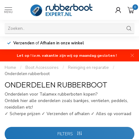
0
MENU
Verzenden
of
Afhalen in onze winkel
Let op ! i.v.m. vakantie zijn wij op maandag gesloten !
Home
/
Boot Accessoires
/
Reiniging en reparatie
/
Onderdelen rubberboot
ONDERDELEN RUBBERBOOT
Onderdelen voor Talamex rubberboten kopen?
Ontdek hier alle onderdelen zoals bankjes, ventielen, peddels,
roeidollen etc!
✓ Scherpe prijzen ✓ Verzenden of afhalen ✓ Alles op voorraad
FILTERS