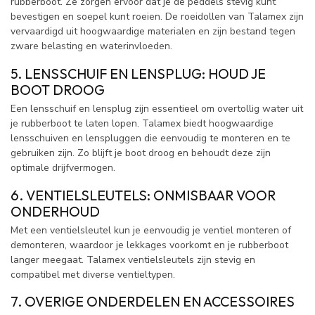
rubberboot. Ze zorgen ervoor dat je de peddels stevig kunt
bevestigen en soepel kunt roeien. De roeidollen van Talamex zijn
vervaardigd uit hoogwaardige materialen en zijn bestand tegen
zware belasting en waterinvloeden.
5. LENSSCHUIF EN LENSPLUG: HOUD JE
BOOT DROOG
Een lensschuif en lensplug zijn essentieel om overtollig water uit
je rubberboot te laten lopen. Talamex biedt hoogwaardige
lensschuiven en lenspluggen die eenvoudig te monteren en te
gebruiken zijn. Zo blijft je boot droog en behoudt deze zijn
optimale drijfvermogen.
6. VENTIELSLEUTELS: ONMISBAAR VOOR
ONDERHOUD
Met een ventielsleutel kun je eenvoudig je ventiel monteren of
demonteren, waardoor je lekkages voorkomt en je rubberboot
langer meegaat. Talamex ventielsleutels zijn stevig en
compatibel met diverse ventieltypen.
7. OVERIGE ONDERDELEN EN ACCESSOIRES