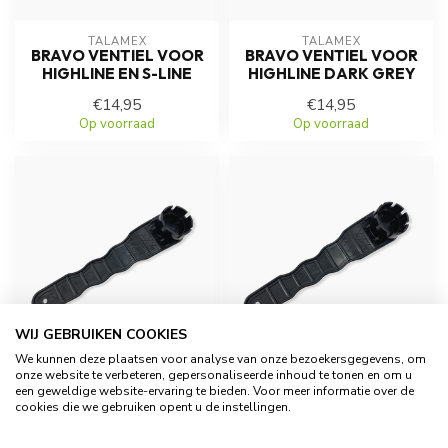
TALAMEX
TALAMEX
BRAVO VENTIEL VOOR
BRAVO VENTIEL VOOR
HIGHLINE EN S-LINE
HIGHLINE DARK GREY
€14,95
€14,95
Op voorraad
Op voorraad
WIJ GEBRUIKEN COOKIES
We kunnen deze plaatsen voor analyse van onze bezoekersgegevens, om
onze website te verbeteren, gepersonaliseerde inhoud te tonen en om u
TALAMEX
TALAMEX
een geweldige website-ervaring te bieden. Voor meer informatie over de
VENTIELSLEUTEL MET
VENTIELSLEUTEL MET
cookies die we gebruiken opent u de instellingen.
6 INKEPINGEN
8 INKEPINGEN
€3,95
€3,95