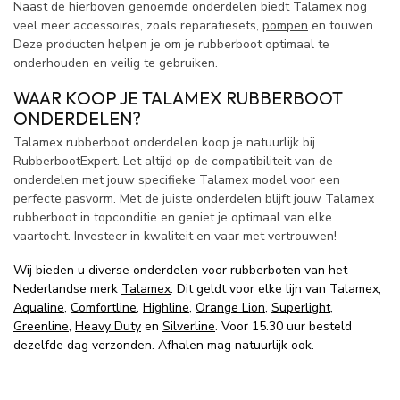
Naast de hierboven genoemde onderdelen biedt Talamex nog
veel meer accessoires, zoals reparatiesets,
pompen
en touwen.
Deze producten helpen je om je rubberboot optimaal te
onderhouden en veilig te gebruiken.
WAAR KOOP JE TALAMEX RUBBERBOOT
ONDERDELEN?
Talamex rubberboot onderdelen koop je natuurlijk bij
RubberbootExpert. Let altijd op de compatibiliteit van de
onderdelen met jouw specifieke Talamex model voor een
perfecte pasvorm. Met de juiste onderdelen blijft jouw Talamex
rubberboot in topconditie en geniet je optimaal van elke
vaartocht. Investeer in kwaliteit en vaar met vertrouwen!
Wij bieden u diverse onderdelen voor rubberboten van het
Nederlandse merk
Talamex
. Dit geldt voor elke lijn van Talamex;
Aqualine
,
Comfortline
,
Highline
,
Orange Lion
,
Superlight
,
Greenline
,
Heavy Duty
en
Silverline
. Voor 15.30 uur besteld
dezelfde dag verzonden. Afhalen mag natuurlijk ook.