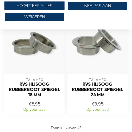
Op voorraad
Op voorraad
ACCEPTEER ALLES
NEE, PAS AAN
WEIGEREN
TALAMEX
TALAMEX
RVS HIJSOOG
RVS HIJSOOG
RUBBERBOOT SPIEGEL
RUBBERBOOT SPIEGEL
18 MM
24 MM
€8,95
€9,95
Op voorraad
Op voorraad
Toon
1
-
20
van 42