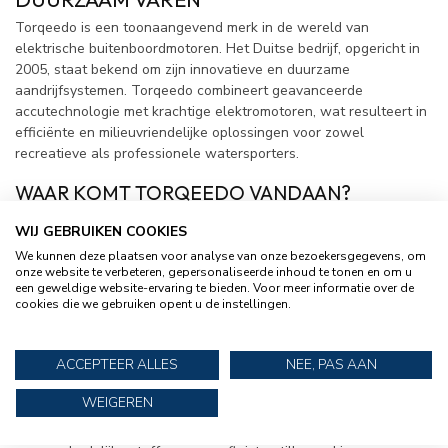
Torqeedo is een toonaangevend merk in de wereld van
elektrische buitenboordmotoren. Het Duitse bedrijf, opgericht in
2005, staat bekend om zijn innovatieve en duurzame
aandrijfsystemen. Torqeedo combineert geavanceerde
accutechnologie met krachtige elektromotoren, wat resulteert in
efficiënte en milieuvriendelijke oplossingen voor zowel
recreatieve als professionele watersporters.
WAAR KOMT TORQEEDO VANDAAN?
Torqeedo is gevestigd in Duitsland en heeft zich sinds de
WIJ GEBRUIKEN COOKIES
oprichting gepositioneerd als een pionier in elektrische
We kunnen deze plaatsen voor analyse van onze bezoekersgegevens, om
scheepsvoortstuwing. Dankzij continue innovatie en
onze website te verbeteren, gepersonaliseerde inhoud te tonen en om u
technologische vooruitgang biedt het merk een breed scala aan
een geweldige website-ervaring te bieden. Voor meer informatie over de
motoren die voldoen aan de hoogste eisen op het gebied van
cookies die we gebruiken opent u de instellingen.
duurzaamheid en prestaties.
KENMERKEN VAN TORQEEDO
ACCEPTEER ALLES
NEE, PAS AAN
BUITENBOORDMOTOREN
WEIGEREN
Duurzaam en milieuvriendelijk:
Geen uitstoot van