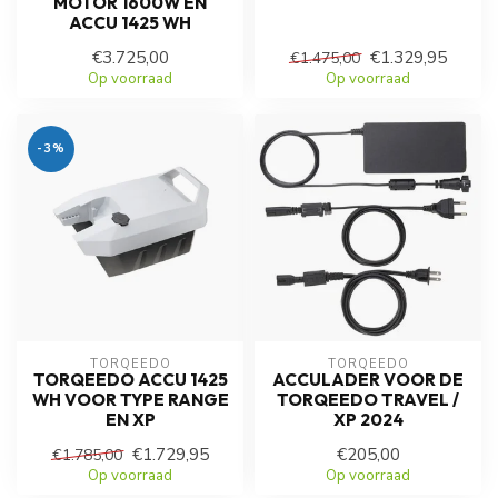
MOTOR 1600W EN
ACCU 1425 WH
€3.725,00
€1.329,95
€1.475,00
Op voorraad
Op voorraad
-3%
TORQEEDO
TORQEEDO
TORQEEDO ACCU 1425
ACCULADER VOOR DE
WH VOOR TYPE RANGE
TORQEEDO TRAVEL /
EN XP
XP 2024
€1.729,95
€205,00
€1.785,00
Op voorraad
Op voorraad