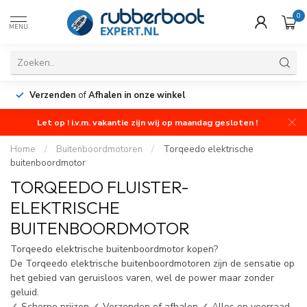
0
MENU
Verzenden
of
Afhalen in onze winkel
Let op ! i.v.m. vakantie zijn wij op maandag gesloten !
Home
/
Buitenboordmotoren
/
Torqeedo elektrische
buitenboordmotor
TORQEEDO FLUISTER-
ELEKTRISCHE
BUITENBOORDMOTOR
Torqeedo elektrische buitenboordmotor kopen?
De Torqeedo elektrische buitenboordmotoren zijn de sensatie op
het gebied van geruisloos varen, wel de power maar zonder
geluid.
✓ Scherpe prijzen ✓ Verzenden of afhalen ✓ Alles op voorraad