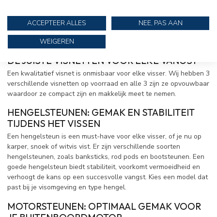
biedt niet alleen drijfvermogen, maar ook bewegingsvrijheid en
extra zakken voor visspullen. Kies voor een automatisch
opblaasbaar reddingsvest of een vaststofmodel, afhankelijk van
ACCEPTEER ALLES
NEE, PAS AAN
je behoeften. Let op het drijfvermogen en het comfort, vooral bij
WEIGEREN
lange visdagen.
DE JUISTE VISNETTEN VOOR ELKE VANGST
Een kwalitatief visnet is onmisbaar voor elke visser. Wij hebben 3
verschillende visnetten op voorraad en alle 3 zijn ze opvouwbaar
waardoor ze compact zijn en makkelijk meet te nemen.
HENGELSTEUNEN: GEMAK EN STABILITEIT
TIJDENS HET VISSEN
Een hengelsteun is een must-have voor elke visser, of je nu op
karper, snoek of witvis vist. Er zijn verschillende soorten
hengelsteunen, zoals banksticks, rod pods en bootsteunen. Een
goede hengelsteun biedt stabiliteit, voorkomt vermoeidheid en
verhoogt de kans op een succesvolle vangst. Kies een model dat
past bij je visomgeving en type hengel.
MOTORSTEUNEN: OPTIMAAL GEMAK VOOR