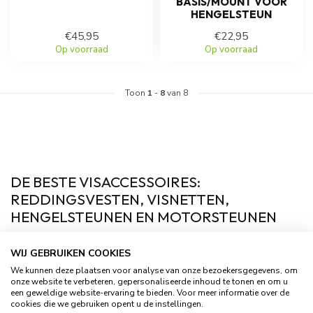
BASIS/MOUNT VOOR
HENGELSTEUN
€45,95
€22,95
Op voorraad
Op voorraad
Toon
1
-
8
van 8
DE BESTE VISACCESSOIRES:
REDDINGSVESTEN, VISNETTEN,
HENGELSTEUNEN EN MOTORSTEUNEN
VEILIGHEID EERST: REDDINGSVESTEN VOOR
WIJ GEBRUIKEN COOKIES
VISSERS
We kunnen deze plaatsen voor analyse van onze bezoekersgegevens, om
onze website te verbeteren, gepersonaliseerde inhoud te tonen en om u
Vissen is een ontspannende en geliefde hobby, maar veiligheid
een geweldige website-ervaring te bieden. Voor meer informatie over de
op het water is cruciaal. Een goed reddingsvest voor vissers
cookies die we gebruiken opent u de instellingen.