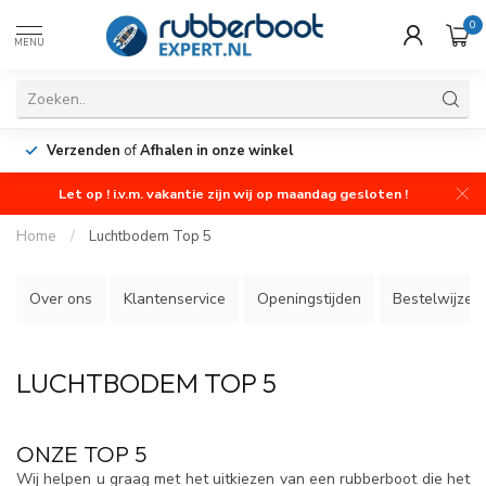
0
MENU
Verzenden
of
Afhalen in onze winkel
Let op ! i.v.m. vakantie zijn wij op maandag gesloten !
Home
/
Luchtbodem Top 5
Over ons
Klantenservice
Openingstijden
Bestelwijze
LUCHTBODEM TOP 5
ONZE TOP 5
Wij helpen u graag met het uitkiezen van een rubberboot die het