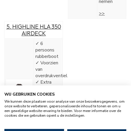
nemen
>>
5.
HIGHLINE HLA 350
AIRDECK
✓ 6
persoons
rubberboot
✓ Voorzien
van
overdrukventiel
✓ Extra
dikke
WIJ GEBRUIKEN COOKIES
stootlijsten
✓ Highline
We kunnen deze plaatsen voor analyse van onze bezoekersgegevens, om
onze website te verbeteren, gepersonaliseerde inhoud te tonen en om u
is de beste
een geweldige website-ervaring te bieden. Voor meer informatie over de
kwaliteit
cookies die we gebruiken opent u de instellingen.
✓ Zeer
mooie luxe