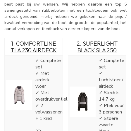
best past bij uw wensen. Wij hebben daarom een top 5
samengesteld van rubberboten met een
luchtbodem
ook wel
airdeck genoemd. Hierbij hebben we gekeken naar de prijs /
kwaliteit verhouding van de boot, de grootte, de populariteit, het
aantal verkopen en feedback van eerdere kopers van de boot.
1.
COMFORTLINE
2.
SUPERLIGHT
TLA 230 AIRDECK
BLACK SLA 250
✓ Complete
✓ Complete
set
set
✓ Met
✓
airdeck
Luchtvloer /
vloer
airdeck
✓ Met
✓ Slechts
overdrukventiel
14,7 kg
✓ 2
✓ Plek voor
volwassenen
3 personen
+ 1 kind
✓ Stoere
zwarte
>>