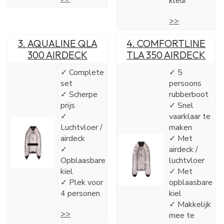
kleur
>>
3.
AQUALINE QLA
4.
COMFORTLINE
300 AIRDECK
TLA 350 AIRDECK
✓ Complete
✓ 5
set
persoons
✓ Scherpe
rubberboot
prijs
✓ Snel
✓
vaarklaar te
Luchtvloer /
maken
airdeck
✓ Met
✓
airdeck /
Opblaasbare
luchtvloer
kiel
✓ Met
✓ Plek voor
opblaasbare
4 personen
kiel
✓ Makkelijk
>>
mee te