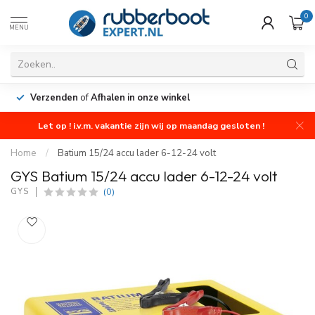
0
MENU
Verzenden
of
Afhalen in onze winkel
Let op ! i.v.m. vakantie zijn wij op maandag gesloten !
Home
/
Batium 15/24 accu lader 6-12-24 volt
GYS Batium 15/24 accu lader 6-12-24 volt
(0)
GYS