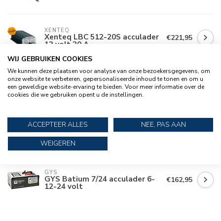
XENTEQ
Xenteq LBC 512-20S acculader
€221,95
12 volt 20 A
WIJ GEBRUIKEN COOKIES
We kunnen deze plaatsen voor analyse van onze bezoekersgegevens, om
XENTEQ
onze website te verbeteren, gepersonaliseerde inhoud te tonen en om u
Xenteq LBC 512-15XTR
€226,95
een geweldige website-ervaring te bieden. Voor meer informatie over de
acculader 12v 15A (waterdicht)
cookies die we gebruiken opent u de instellingen.
ACCEPTEER ALLES
NEE, PAS AAN
XENTEQ
Xenteq LBC 512-20XTR
€246,95
acculader 12v 20A (waterdicht)
WEIGEREN
GYS
GYS Batium 7/24 acculader 6-
€162,95
12-24 volt