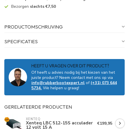
Bezorgen
slechts €7,50
PRODUCTOMSCHRIJVING
SPECIFICATIES
HEEFT U VRAGEN OVER DIT PRODUCT?
Of heeft u advies nodig bij het kiezen van het
juiste product? Neem contact met ons op via
info@rubberbootexpert.nl
of
(+31) 073 644
5734.
We helpen u graag!
GERELATEERDE PRODUCTEN
XENTEQ
Xenteq LBC 512-15S acculader
€199,95
12 volt 15 A