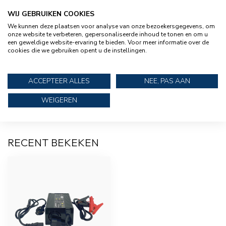
volt 100 Ah 1280 Wh
WIJ GEBRUIKEN COOKIES
We kunnen deze plaatsen voor analyse van onze bezoekersgegevens, om
LANDPORT
Landport SMART Lithium accu
onze website te verbeteren, gepersonaliseerde inhoud te tonen en om u
€509,95
LFP V12-100BT LiFePo4 12 volt
een geweldige website-ervaring te bieden. Voor meer informatie over de
100 Ah 1280 Wh
cookies die we gebruiken opent u de instellingen.
LANDPORT
ACCEPTEER ALLES
NEE, PAS AAN
€599,95
Landport LFP V12-75 12 volt
€399,95
960 Wh Lithium LiFePo4 accu
WEIGEREN
RECENT BEKEKEN