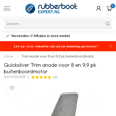
0
MENU
Verzenden
of
Afhalen in onze winkel
Let op ! i.v.m. vakantie zijn wij op maandag gesloten !
Home
/
Trim anode voor 8 en 9,9 pk buitenboordmotor
Quicksilver Trim anode voor 8 en 9,9 pk
buitenboordmotor
(1)
QUICKSILVER