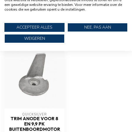
onze website te verbeteren, gepersonaliseerde inhoud te tonen en om u
MERCURY
Mercury 9,9 pk Viertakt
€2.999,95
een geweldige website-ervaring te bieden. Voor meer informatie over de
Kortstaart
cookies die we gebruiken opent u de instellingen.
€2.629,95
Buitenboordmotor
ACCEPTEER ALLES
NEE, PAS AAN
WEIGEREN
RECENT BEKEKEN
QUICKSILVER
TRIM ANODE VOOR 8
EN 9,9 PK
BUITENBOORDMOTOR