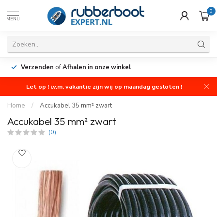
0
MENU
Verzenden
of
Afhalen in onze winkel
Let op ! i.v.m. vakantie zijn wij op maandag gesloten !
Home
/
Accukabel 35 mm² zwart
Accukabel 35 mm² zwart
(0)