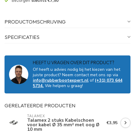
Bezorgen
slechts €7,50
PRODUCTOMSCHRIJVING
SPECIFICATIES
HEEFT U VRAGEN OVER DIT PRODUCT?
Of heeft u advies nodig bij het kiezen van het
juiste product? Neem contact met ons op via
info@rubberbootexpert.nl
of
(+31) 073 644
5734.
We helpen u graag!
GERELATEERDE PRODUCTEN
TALAMEX
Talamex 2 stuks Kabelschoen
€3,95
voor kabel Ø 35 mm² met oog Ø
10 mm