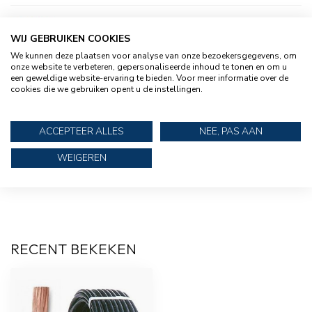
Accukabel 35 mm² rood
WIJ GEBRUIKEN COOKIES
€11,95
We kunnen deze plaatsen voor analyse van onze bezoekersgegevens, om
onze website te verbeteren, gepersonaliseerde inhoud te tonen en om u
een geweldige website-ervaring te bieden. Voor meer informatie over de
cookies die we gebruiken opent u de instellingen.
Set Universele rechte
€9,95
accuklemmen
ACCEPTEER ALLES
NEE, PAS AAN
WEIGEREN
TALAMEX
Talamex Set accuklemmen
€17,95
snelsluiting / quick connect
RECENT BEKEKEN