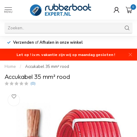
0
MENU
Verzenden
of
Afhalen in onze winkel
Let op ! i.v.m. vakantie zijn wij op maandag gesloten !
Home
/
Accukabel 35 mm² rood
Accukabel 35 mm² rood
(0)