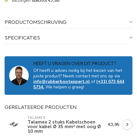
Bezorgen
slechts €7,50
PRODUCTOMSCHRIJVING
SPECIFICATIES
HEEFT U VRAGEN OVER DIT PRODUCT?
Of heeft u advies nodig bij het kiezen van het
juiste product? Neem contact met ons op via
info@rubberbootexpert.nl
of
(+31) 073 644
5734.
We helpen u graag!
GERELATEERDE PRODUCTEN
TALAMEX
Talamex 2 stuks Kabelschoen
€3,95
voor kabel Ø 35 mm² met oog Ø
10 mm