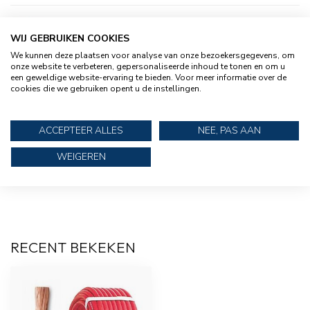
Accukabel 35 mm² zwart
WIJ GEBRUIKEN COOKIES
€11,95
We kunnen deze plaatsen voor analyse van onze bezoekersgegevens, om
onze website te verbeteren, gepersonaliseerde inhoud te tonen en om u
een geweldige website-ervaring te bieden. Voor meer informatie over de
cookies die we gebruiken opent u de instellingen.
Set Universele rechte
€9,95
accuklemmen
ACCEPTEER ALLES
NEE, PAS AAN
WEIGEREN
TALAMEX
Talamex Set accuklemmen
€17,95
snelsluiting / quick connect
RECENT BEKEKEN