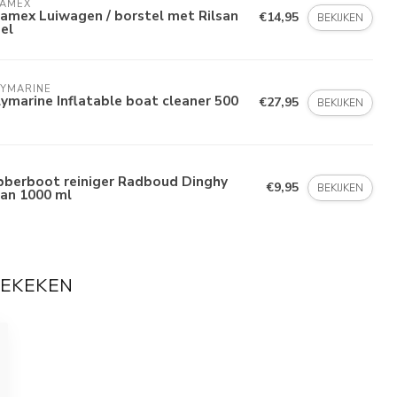
LAMEX
amex Luiwagen / borstel met Rilsan
€14,95
BEKIJKEN
el
LYMARINE
ymarine Inflatable boat cleaner 500
€27,95
BEKIJKEN
bberboot reiniger Radboud Dinghy
€9,95
BEKIJKEN
ean 1000 ml
BEKEKEN