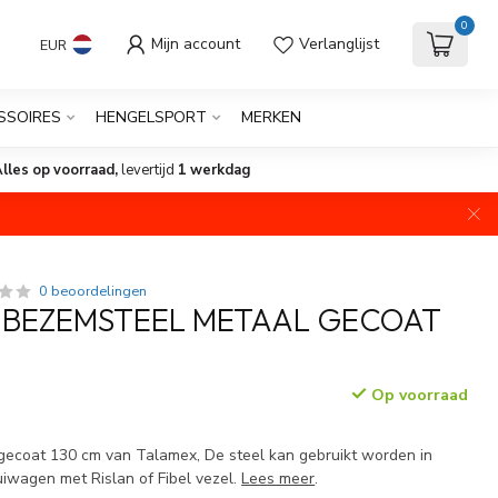
0
Mijn account
Verlanglijst
EUR
SSOIRES
HENGELSPORT
MERKEN
lles op voorraad,
levertijd
1 werkdag
0 beoordelingen
 BEZEMSTEEL METAAL GECOAT
Op voorraad
ecoat 130 cm van Talamex, De steel kan gebruikt worden in
uiwagen met Rislan of Fibel vezel.
Lees meer
.