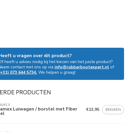
Heeft u vragen over dit product?
Of heeft u advies nodig bij het kiezen van het juiste product?
Neem contact met ons op via
info@rubberbootexpert.nl
of
(+31) 073 644 5734.
We helpen u graag!
ERDE PRODUCTEN
LAMEX
amex Luiwagen / borstel met Fiber
€13,95
BEKIJKEN
el