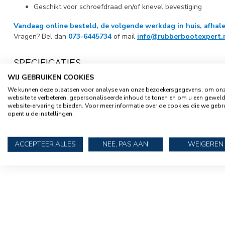
Geschikt voor schroefdraad en/of knevel bevestiging
Vandaag online besteld, de volgende werkdag in huis, afhale
Vragen? Bel dan
073-6445734
of mail
info@rubberbootexpert.
SPECIFICATIES
WIJ GEBRUIKEN COOKIES
Artikelnummer
33104001
We kunnen deze plaatsen voor analyse van onze bezoekersgegevens, om on
website te verbeteren, gepersonaliseerde inhoud te tonen en om u een gewel
EAN Code
871149705100
website-ervaring te bieden. Voor meer informatie over de cookies die we gebr
opent u de instellingen.
SKU
33104001
ACCEPTEER ALLES
NEE, PAS AAN
WEIGEREN