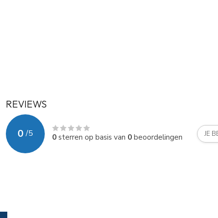
REVIEWS
0
/
5
JE 
0
sterren op basis van
0
beoordelingen