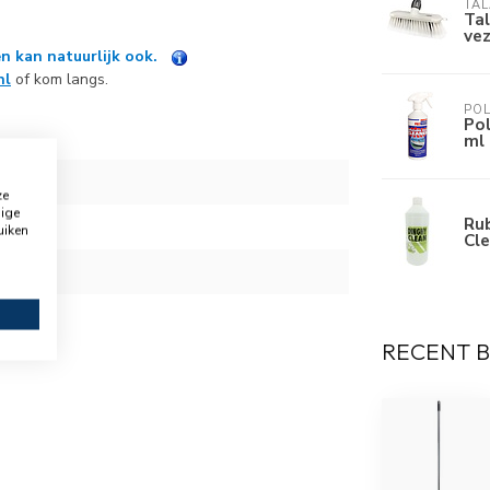
TA
Tal
vez
n kan natuurlijk ook.
nl
of kom langs.
PO
Pol
ml
ze
dige
Ru
1
uiken
Cl
RECENT 