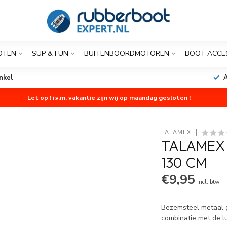
OTEN
SUP & FUN
BUITENBOORDMOTOREN
BOOT ACCE
nkel
A
Let op ! i.v.m. vakantie zijn wij op maandag gesloten !
TALAMEX
TALAMEX
130 CM
€9,95
Incl. btw
Bezemsteel metaal g
combinatie met de l