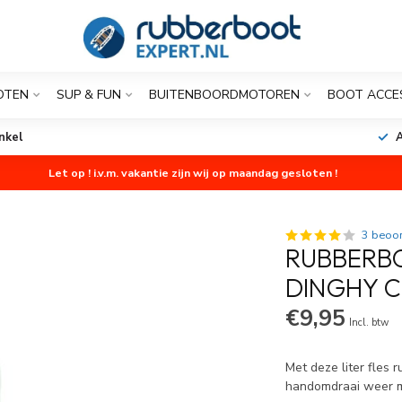
OTEN
SUP & FUN
BUITENBOORDMOTOREN
BOOT ACCE
nkel
A
Let op ! i.v.m. vakantie zijn wij op maandag gesloten !
3 beoo
RUBBERB
DINGHY C
€9,95
Incl. btw
Met deze liter fles 
handomdraai weer 