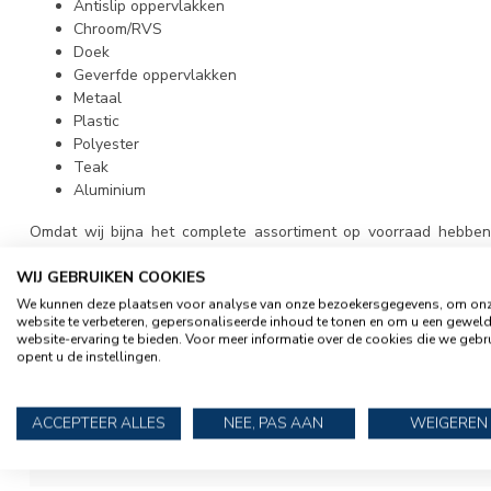
Antislip oppervlakken
Chroom/RVS
Doek
Geverfde oppervlakken
Metaal
Plastic
Polyester
Teak
Aluminium
Omdat wij bijna het complete assortiment op voorraad hebben,
voorraad leverbaar (anders wordt het duidelijk vermeld). Prijzen zijn
WIJ GEBRUIKEN COOKIES
Vandaag online besteld, de volgende werkdag in huis, afhale
We kunnen deze plaatsen voor analyse van onze bezoekersgegevens, om on
Vragen? Bel dan
073-6445734
of mail
info@rubberbootexpert.
website te verbeteren, gepersonaliseerde inhoud te tonen en om u een gewel
website-ervaring te bieden. Voor meer informatie over de cookies die we gebr
opent u de instellingen.
SPECIFICATIES
ACCEPTEER ALLES
NEE, PAS AAN
WEIGEREN
Artikelnummer
45300030