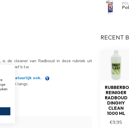
PO
Pol
RECENT 
 is de cleaner van Radboud in deze rubriek uit
 inclusief b.t.w.
n kan natuurlijk ook.
ze
nl
of kom langs.
dige
RUBBERB
uiken
REINIGER
RADBOUD
DINGHY
CLEAN
1000 ML
€9,95