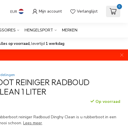
0
Mijn account
Verlanglijst
EUR
SSOIRES
HENGELSPORT
MERKEN
lles op voorraad,
levertijd
1 werkdag
rdelingen
OOT REINIGER RADBOUD
LEAN 1 LITER
Op voorraad
rubberboot reiniger Radboud Dinghy Clean is u rubberboot in een
mooi schoon.
Lees meer
.