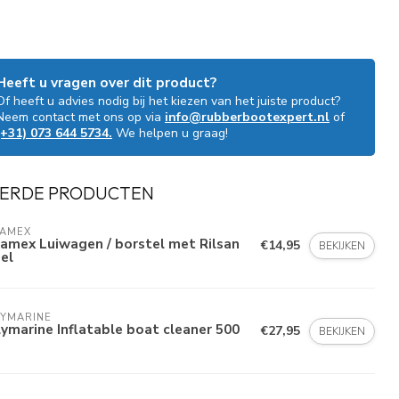
Heeft u vragen over dit product?
Of heeft u advies nodig bij het kiezen van het juiste product?
Neem contact met ons op via
info@rubberbootexpert.nl
of
(+31) 073 644 5734.
We helpen u graag!
ERDE PRODUCTEN
LAMEX
amex Luiwagen / borstel met Rilsan
€14,95
BEKIJKEN
el
LYMARINE
ymarine Inflatable boat cleaner 500
€27,95
BEKIJKEN