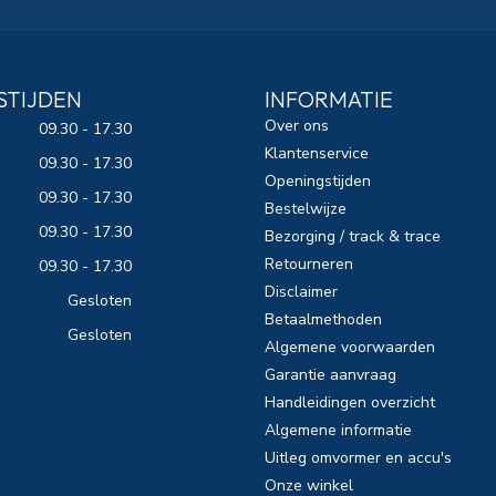
STIJDEN
INFORMATIE
Over ons
09.30 - 17.30
Klantenservice
09.30 - 17.30
Openingstijden
09.30 - 17.30
Bestelwijze
09.30 - 17.30
Bezorging / track & trace
Retourneren
09.30 - 17.30
Disclaimer
Gesloten
Betaalmethoden
Gesloten
Algemene voorwaarden
Garantie aanvraag
Handleidingen overzicht
Algemene informatie
Uitleg omvormer en accu's
Onze winkel