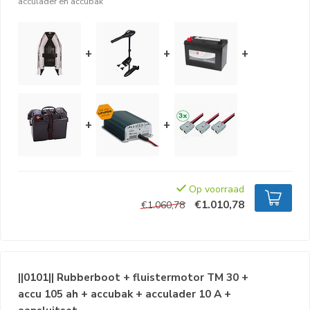
acculader en accubak
+
+
+
+
+
Op voorraad
€1.010,78
€1.060,78
||0101|| Rubberboot + fluistermotor TM 30 +
accu 105 ah + accubak + acculader 10 A +