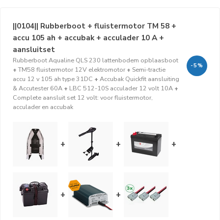
||0104|| Rubberboot + fluistermotor TM 58 +
accu 105 ah + accubak + acculader 10 A +
aansluitset
Rubberboot Aqualine QLS 230 lattenbodem opblaasboot
-5%
+
TM58 fluistermotor 12V elektromotor
+
Semi-tractie
accu 12 v 105 ah type 31DC
+
Accubak Quickfit aansluiting
& Accutester 60A
+
LBC 512-10S acculader 12 volt 10A
+
Complete aansluit set 12 volt: voor fluistermotor,
acculader en accubak
+
+
+
+
+