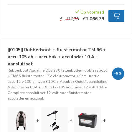
Op voorraad
€1.066,78
€1.116,78
||0105|| Rubberboot + fluistermotor TM 66 +
accu 105 ah + accubak + acculader 10 A +
aansluitset
Rubberboot Aqualine QLS 230 lattenbodem opblaasboot
-5%
+
TM66 fluistermotor 12V elektromotor
+
Semi-tractie
accu 12 v 105 ah type 31DC
+
Accubak Quickfit aansluiting
& Accutester 60A
+
LBC 512-10S acculader 12 volt 10A
+
Complete aansluit set 12 volt: voor fluistermotor,
acculader en accubak
+
+
+