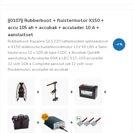
||0107|| Rubberboot + fluistermotor X150 +
accu 105 ah + accubak + acculader 10 A +
aansluitset
Rubberboot Aqualine QLS 230 lattenbodem opblaasboot
-4%
+
X150 elektrische buitenboordmotor 12V 60 LBS
+
Semi-
tractie accu 12 v 105 ah type 31DC
+
Accubak Quickfit
aansluiting & Accutester 60A
+
LBC 512-10S acculader
12 volt 10A
+
Complete aansluit set 12 volt: voor
fluistermotor, acculader en accubak
+
+
+
+
+