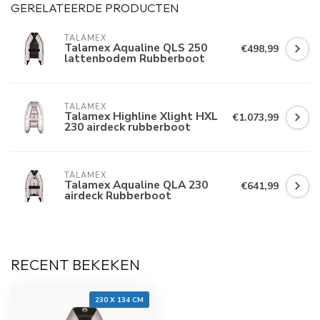
GERELATEERDE PRODUCTEN
TALAMEX
Talamex Aqualine QLS 250
€498,99
lattenbodem Rubberboot
TALAMEX
Talamex Highline Xlight HXL
€1.073,99
230 airdeck rubberboot
TALAMEX
Talamex Aqualine QLA 230
€641,99
airdeck Rubberboot
RECENT BEKEKEN
230 X 134 CM