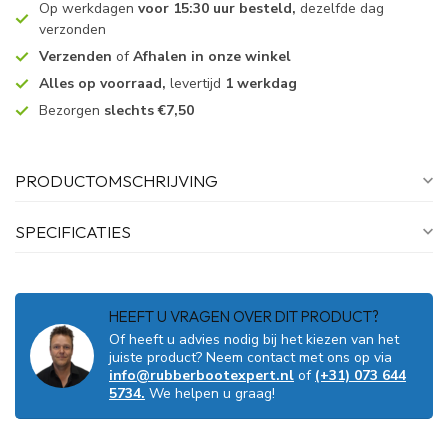
Op werkdagen
voor 15:30 uur besteld,
dezelfde dag
verzonden
Verzenden
of
Afhalen in onze winkel
Alles op voorraad,
levertijd
1 werkdag
Bezorgen
slechts €7,50
PRODUCTOMSCHRIJVING
SPECIFICATIES
HEEFT U VRAGEN OVER DIT PRODUCT?
Of heeft u advies nodig bij het kiezen van het
juiste product? Neem contact met ons op via
info@rubberbootexpert.nl
of
(+31) 073 644
5734.
We helpen u graag!