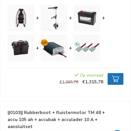
+
+
+
+
+
Op voorraad
€1.315,78
€1.365,78
||0103|| Rubberboot + fluistermotor TM 48 +
accu 105 ah + accubak + acculader 10 A +
aansluitset