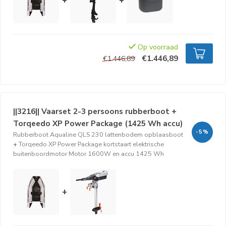
+
+
Op voorraad
€1.446,89
€1.446,89
||3216|| Vaarset 2-3 persoons rubberboot +
Torqeedo XP Power Package (1425 Wh accu)
-5%
Rubberboot Aqualine QLS 230 lattenbodem opblaasboot
+
Torqeedo XP Power Package kortstaart elektrische
buitenboordmotor Motor 1600W en accu 1425 Wh
+