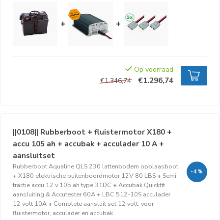
+
+
Op voorraad
€1.296,74
€1.346,74
||0108|| Rubberboot + fluistermotor X180 +
accu 105 ah + accubak + acculader 10 A +
aansluitset
Rubberboot Aqualine QLS 230 lattenbodem opblaasboot
-4%
+
X180 elektrische buitenboordmotor 12V 80 LBS
+
Semi-
tractie accu 12 v 105 ah type 31DC
+
Accubak Quickfit
aansluiting & Accutester 60A
+
LBC 512-10S acculader
12 volt 10A
+
Complete aansluit set 12 volt: voor
fluistermotor, acculader en accubak