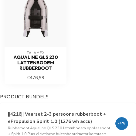
TALAMEX
AQUALINE QLS 230
LATTENBODEM
RUBBERBOOT
€476,99
PRODUCT BUNDELS
||4216|| Vaarset 2-3 persoons rubberboot +
ePropulsion Spirit 1.0 (1276 wh accu)
-4%
Rubberboot Aqualine QLS 230 lattenbodem opblaasboot
+
Spirit 1.0 Plus elektrische buitenboordmotor kortstaart