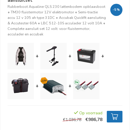
aansluitset
Rubberboot Aqualine QLS 230 lattenbodem opblaasboot
-5%
+
TM30 fluistermotor 12V elektromotor
+
Semi-tractie
accu 12 v 105 ah type 31DC
+
Accubak Quickfit aansluiting
& Accutester 60A
+
LBC 512-10S acculader 12 volt 10A
+
Complete aansluit set 12 volt: voor fluistermotor,
acculader en accubak
+
+
+
+
+
Op voorraad
€986,78
€1.036,78