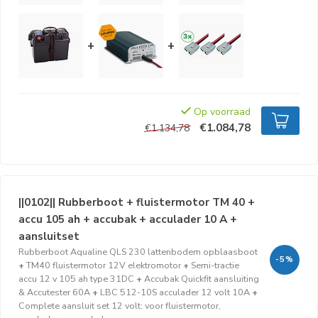
+
+
Op voorraad
€1.084,78
€1.134,78
||0102|| Rubberboot + fluistermotor TM 40 +
accu 105 ah + accubak + acculader 10 A +
aansluitset
Rubberboot Aqualine QLS 230 lattenbodem opblaasboot
-5%
+
TM40 fluistermotor 12V elektromotor
+
Semi-tractie
accu 12 v 105 ah type 31DC
+
Accubak Quickfit aansluiting
& Accutester 60A
+
LBC 512-10S acculader 12 volt 10A
+
Complete aansluit set 12 volt: voor fluistermotor,