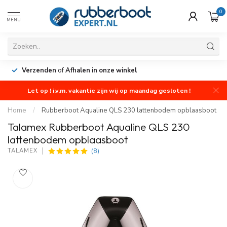
0
MENU
Verzenden
of
Afhalen in onze winkel
Let op ! i.v.m. vakantie zijn wij op maandag gesloten !
Home
/
Rubberboot Aqualine QLS 230 lattenbodem opblaasboot
Talamex Rubberboot Aqualine QLS 230
lattenbodem opblaasboot
(8)
TALAMEX