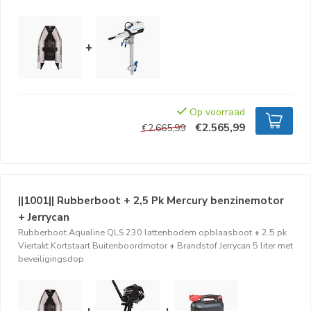
+
Op voorraad
€2.565,99
€2.665,99
||1001|| Rubberboot + 2,5 Pk Mercury benzinemotor
+ Jerrycan
Rubberboot Aqualine QLS 230 lattenbodem opblaasboot
+
2.5 pk
Viertakt Kortstaart Buitenboordmotor
+
Brandstof Jerrycan 5 liter met
beveiligingsdop