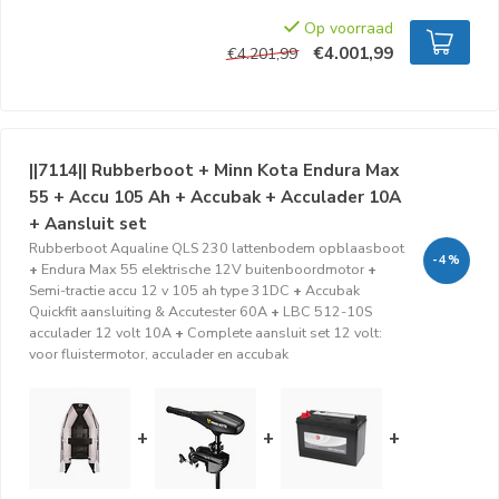
Op voorraad
€4.001,99
€4.201,99
||7114|| Rubberboot + Minn Kota Endura Max
55 + Accu 105 Ah + Accubak + Acculader 10A
+ Aansluit set
Rubberboot Aqualine QLS 230 lattenbodem opblaasboot
-4%
+
Endura Max 55 elektrische 12V buitenboordmotor
+
Semi-tractie accu 12 v 105 ah type 31DC
+
Accubak
Quickfit aansluiting & Accutester 60A
+
LBC 512-10S
acculader 12 volt 10A
+
Complete aansluit set 12 volt:
voor fluistermotor, acculader en accubak
+
+
+