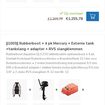
Op voorraad
€1.255,78
€1.305,78
||1003|| Rubberboot + 4 pk Mercury + Externe tank
+tankslang + adapter + RVS slangklemmen
Rubberboot Aqualine QLS 230 lattenbodem opblaasboot
+
4 pk
Viertakt Kortstaart Buitenboordmotor
+
Brandstoftank 12 Liter voor
Buitenboordmotor
+
2 meter brandstofslang met pompbal 9,5 mm
EPA
+
Brandstof adapter / stekker female motorzijde Mercury 9,5 mm
3/8"
+
2 stuks RVS slangklem 9-12 mm Nr. 12
+
+
+