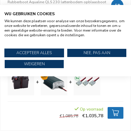
Rubberboot Aqualine QLS 230 lattenbodem opblaasboot
-5%
+
TM48 fluistermotor 12V elektromotor
+
Semi-tractie
accu 12 v 105 ah type 31DC
+
Accubak Quickfit aansluiting
WIJ GEBRUIKEN COOKIES
& Accutester 60A
+
LBC 512-10S acculader 12 volt 10A
+
We kunnen deze plaatsen voor analyse van onze bezoekersgegevens, om
Complete aansluit set 12 volt: voor fluistermotor,
onze website te verbeteren, gepersonaliseerde inhoud te tonen en om u
acculader en accubak
een geweldige website-ervaring te bieden. Voor meer informatie over de
cookies die we gebruiken opent u de instellingen.
+
+
+
ACCEPTEER ALLES
NEE, PAS AAN
WEIGEREN
+
+
Op voorraad
€1.035,78
€1.085,78