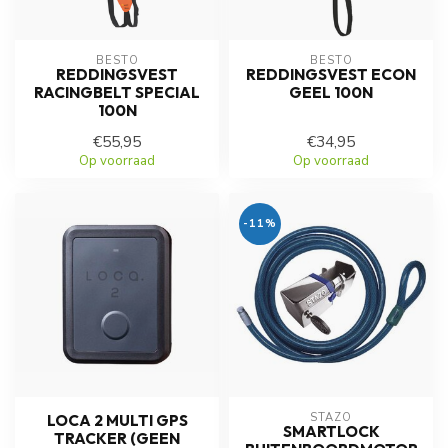
BESTO
BESTO
REDDINGSVEST
REDDINGSVEST ECON
RACINGBELT SPECIAL
GEEL 100N
100N
€55,95
€34,95
Op voorraad
Op voorraad
-11%
STAZO
LOCA 2 MULTI GPS
SMARTLOCK
TRACKER (GEEN