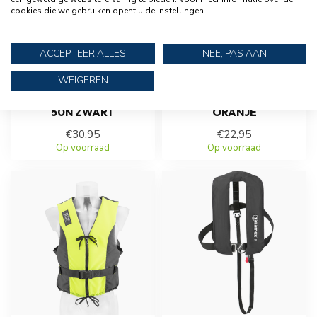
cookies die we gebruiken opent u de instellingen.
ACCEPTEER ALLES
NEE, PAS AAN
WEIGEREN
BESTO
BESTO
ZWEMVEST DINGHY
HONDENZWEMVEST
50N ZWART
ORANJE
€30,95
€22,95
Op voorraad
Op voorraad