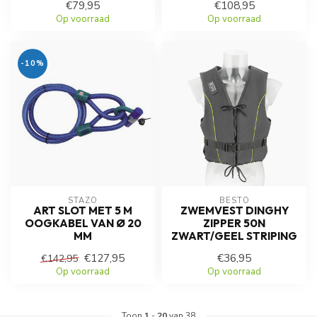
€79,95
€108,95
Op voorraad
Op voorraad
-10%
STAZO
BESTO
ART SLOT MET 5 M
ZWEMVEST DINGHY
OOGKABEL VAN Ø 20
ZIPPER 50N
MM
ZWART/GEEL STRIPING
€127,95
€36,95
€142,95
Op voorraad
Op voorraad
Toon
1
-
20
van 38