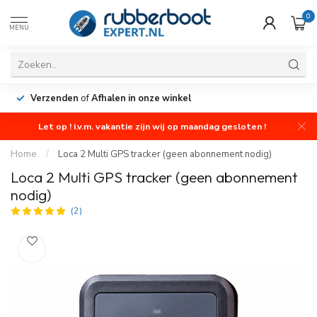
0
MENU
Verzenden
of
Afhalen in onze winkel
Let op ! i.v.m. vakantie zijn wij op maandag gesloten !
Home
/
Loca 2 Multi GPS tracker (geen abonnement nodig)
Loca 2 Multi GPS tracker (geen abonnement
nodig)
(2)