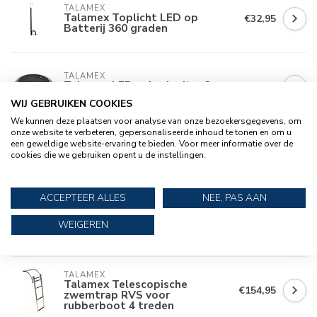
TALAMEX
Talamex Toplicht LED op
€32,95
Batterij 360 graden
TALAMEX
Talamex LED solar Jupiter 3-
€83,95
kleur & 360° wit
WIJ GEBRUIKEN COOKIES
We kunnen deze plaatsen voor analyse van onze bezoekersgegevens, om
onze website te verbeteren, gepersonaliseerde inhoud te tonen en om u
een geweldige website-ervaring te bieden. Voor meer informatie over de
TALAMEX
€119,95
Talamex Klapstoel sport duo
cookies die we gebruiken opent u de instellingen.
€104,95
grijs
ACCEPTEER ALLES
NEE, PAS AAN
TALAMEX
Talamex Kussen voor aluminium
€34,95
WEIGEREN
zitbank 90 cm
TALAMEX
Talamex Telescopische
€154,95
zwemtrap RVS voor
rubberboot 4 treden