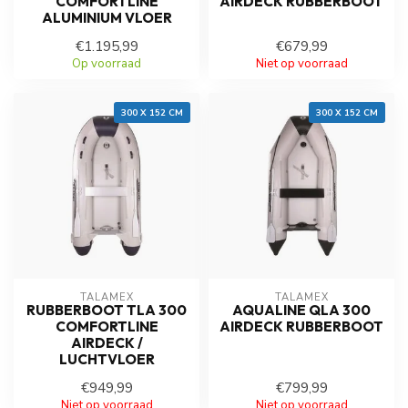
COMFORTLINE
AIRDECK RUBBERBOOT
ALUMINIUM VLOER
€1.195,99
€679,99
Op voorraad
Niet op voorraad
300 X 152 CM
300 X 152 CM
TALAMEX
TALAMEX
RUBBERBOOT TLA 300
AQUALINE QLA 300
COMFORTLINE
AIRDECK RUBBERBOOT
AIRDECK /
LUCHTVLOER
€949,99
€799,99
Niet op voorraad
Niet op voorraad