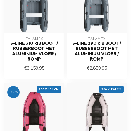
TALAMEX
TALAMEX
S-LINE 310 RIB BOOT /
S-LINE 290 RIB BOOT /
RUBBERBOOT MET
RUBBERBOOT MET
ALUMINIUM VLOER /
ALUMINIUM VLOER /
ROMP
ROMP
€3.159,95
€2.859,95
Op voorraad
Op voorraad
230 X 134 CM
200 X 134 CM
-28%