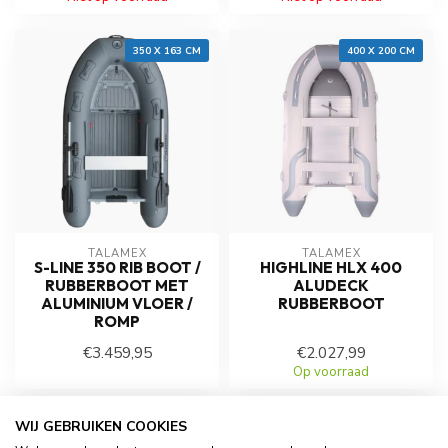
350 X 163 CM
400 X 200 CM
TALAMEX
TALAMEX
S-LINE 350 RIB BOOT /
HIGHLINE HLX 400
RUBBERBOOT MET
ALUDECK
ALUMINIUM VLOER /
RUBBERBOOT
ROMP
€3.459,95
€2.027,99
Op voorraad
Op voorraad
WIJ GEBRUIKEN COOKIES
350 X 180 CM
230 X 145 CM