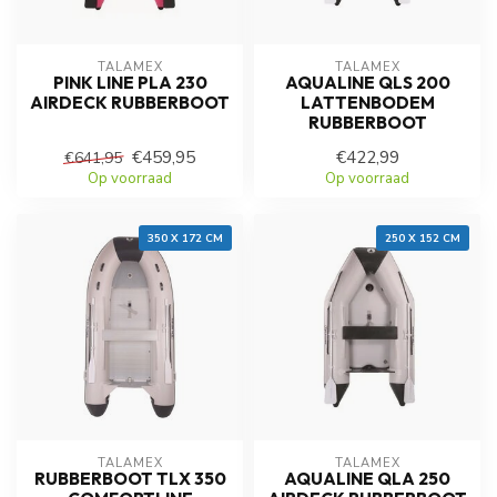
TALAMEX
TALAMEX
PINK LINE PLA 230
AQUALINE QLS 200
AIRDECK RUBBERBOOT
LATTENBODEM
RUBBERBOOT
€459,95
€422,99
€641,95
Op voorraad
Op voorraad
350 X 172 CM
250 X 152 CM
TALAMEX
TALAMEX
RUBBERBOOT TLX 350
AQUALINE QLA 250