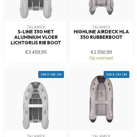
TALAMEX
TALAMEX
S-LINE 350 MET
HIGHLINE AIRDECK HLA
ALUMINIUM VLOER
350 RUBBERBOOT
LICHTGRIJS RIB BOOT
€3.459,95
€1.550,99
Op voorraad
Op voorraad
290 X 163 CM
300 X 152 CM
TALAMEX
TALAMEX