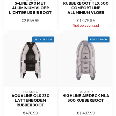
S-LINE 290 MET
RUBBERBOOT TLX 300
ALUMINIUM VLOER
COMFORTLINE
LICHTGRIJS RIB BOOT
ALUMINIUM VLOER
€2.859,95
€1.075,99
Op voorraad
Niet op voorraad
230 X 134 CM
300 X 170 CM
TALAMEX
TALAMEX
AQUALINE QLS 230
HIGHLINE AIRDECK HLA
LATTENBODEM
300 RUBBERBOOT
RUBBERBOOT
€476,99
€1.407,99