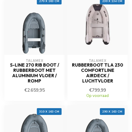
270 X 163 CM
230 X 134 CM
TALAMEX
TALAMEX
S-LINE 270 RIB BOOT /
RUBBERBOOT TLA 230
RUBBERBOOT MET
COMFORTLINE
ALUMINIUM VLOER /
AIRDECK /
ROMP
LUCHTVLOER
€2.659,95
€799,99
Op voorraad
Op voorraad
310 X 163 CM
290 X 163 CM