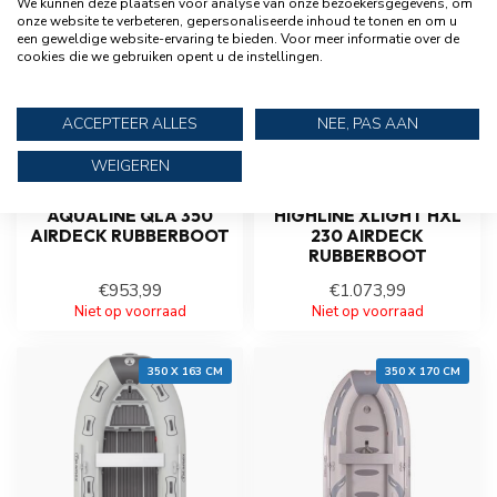
We kunnen deze plaatsen voor analyse van onze bezoekersgegevens, om
onze website te verbeteren, gepersonaliseerde inhoud te tonen en om u
een geweldige website-ervaring te bieden. Voor meer informatie over de
cookies die we gebruiken opent u de instellingen.
ACCEPTEER ALLES
NEE, PAS AAN
WEIGEREN
TALAMEX
TALAMEX
AQUALINE QLA 350
HIGHLINE XLIGHT HXL
AIRDECK RUBBERBOOT
230 AIRDECK
RUBBERBOOT
€953,99
€1.073,99
Niet op voorraad
Niet op voorraad
350 X 163 CM
350 X 170 CM