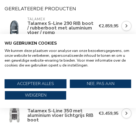
GERELATEERDE PRODUCTEN
TALAMEX
Talamex S-Line 290 RIB boot
€2.859,95
/ rubberboot met aluminium
vloer / romp
WIJ GEBRUIKEN COOKIES
TALAMEX
We kunnen deze plaatsen voor analyse van onze bezoekersgegevens, om
Talamex S-Line 270 RIB boot
€2.659,95
onze website te verbeteren, gepersonaliseerde inhoud te tonen en om u
/ rubberboot met aluminium
een geweldige website-ervaring te bieden. Voor meer informatie over de
vloer / romp
cookies die we gebruiken opent u de instellingen.
TALAMEX
Talamex S-Line 350 RIB boot
ACCEPTEER ALLES
NEE, PAS AAN
€3.459,95
/ rubberboot met aluminium
vloer / romp
WEIGEREN
TALAMEX
Talamex S-Line 350 met
€3.459,95
aluminium vloer lichtgrijs RIB
boot