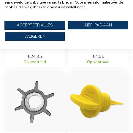
een geweldige website-ervaring te bieden. Voor meer informatie over de
cookies die we gebruiken opent u de instellingen.
ACCEPTEER ALLES
NEE, PAS AAN
QUICKSILVER
MERCURY
WEIGEREN
QUICKSTOR
BREEKPEN VOOR 2,5 EN
BRANDSTOF
3,5 PK
STABILISATOR
€24,95
€4,95
Op voorraad
Op voorraad