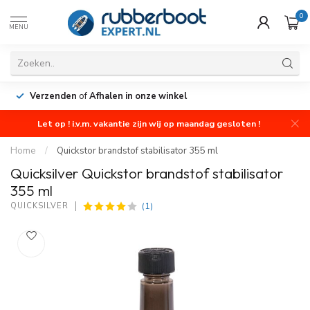
0
MENU
Verzenden
of
Afhalen in onze winkel
Let op ! i.v.m. vakantie zijn wij op maandag gesloten !
Home
/
Quickstor brandstof stabilisator 355 ml
Quicksilver Quickstor brandstof stabilisator
355 ml
(1)
QUICKSILVER