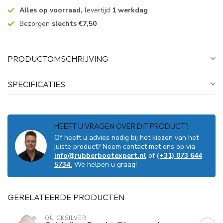
Alles op voorraad,
levertijd
1 werkdag
Bezorgen
slechts €7,50
PRODUCTOMSCHRIJVING
SPECIFICATIES
HEEFT U VRAGEN OVER DIT PRODUCT?
Of heeft u advies nodig bij het kiezen van het
juiste product? Neem contact met ons op via
info@rubberbootexpert.nl
of
(+31) 073 644
5734.
We helpen u graag!
GERELATEERDE PRODUCTEN
QUICKSILVER