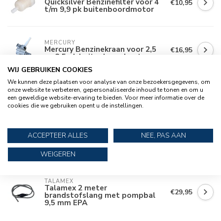
Quicksilver Benzinefilter voor 4
€10,95
t/m 9,9 pk buitenboordmotor
MERCURY
Mercury Benzinekraan voor 2,5
€16,95
en 3,5 pk buitenboordmotor
WIJ GEBRUIKEN COOKIES
We kunnen deze plaatsen voor analyse van onze bezoekersgegevens, om
onze website te verbeteren, gepersonaliseerde inhoud te tonen en om u
MERCURY
Mercury Benzinekraan voor 4, 5
€28,95
een geweldige website-ervaring te bieden. Voor meer informatie over de
en 6 pk buitenboordmotor
cookies die we gebruiken opent u de instellingen.
ACCEPTEER ALLES
NEE, PAS AAN
MERCURY
Mercury Benzinedop voor 2,5
€21,95
t/m 6 pk buitenboordmotor
WEIGEREN
TALAMEX
Talamex 2 meter
€29,95
brandstofslang met pompbal
9,5 mm EPA