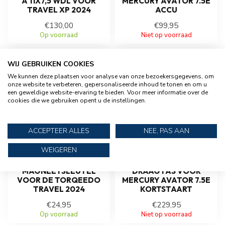
A 11X7,5 WDL VOOR
MERCURY AVATOR 7.5E
TRAVEL XP 2024
ACCU
€130,00
€99,95
Op voorraad
Niet op voorraad
WIJ GEBRUIKEN COOKIES
We kunnen deze plaatsen voor analyse van onze bezoekersgegevens, om
onze website te verbeteren, gepersonaliseerde inhoud te tonen en om u
een geweldige website-ervaring te bieden. Voor meer informatie over de
cookies die we gebruiken opent u de instellingen.
ACCEPTEER ALLES
NEE, PAS AAN
WEIGEREN
TORQEEDO
MERCURY
MAGNEETSLEUTEL
DRAAGTAS VOOR
VOOR DE TORQEEDO
MERCURY AVATOR 7.5E
TRAVEL 2024
KORTSTAART
€24,95
€229,95
Op voorraad
Niet op voorraad