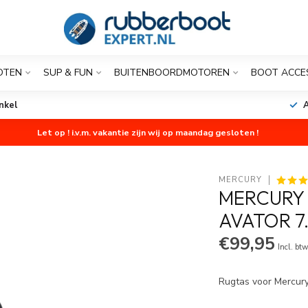
OTEN
SUP & FUN
BUITENBOORDMOTOREN
BOOT ACCE
jd
1 werkdag
Let op ! i.v.m. vakantie zijn wij op maandag gesloten !
MERCURY
MERCURY
AVATOR 7
€99,95
Incl. bt
Rugtas voor Mercury