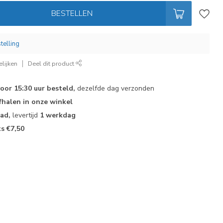
BESTELLEN
telling
lijken
Deel dit product
voor 15:30 uur besteld,
dezelfde dag verzonden
fhalen in onze winkel
aad,
levertijd
1 werkdag
ts €7,50