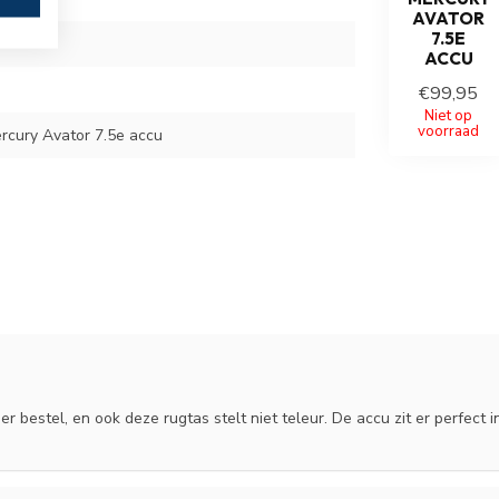
AVATOR
7.5E
ACCU
€99,95
Niet op
voorraad
rcury Avator 7.5e accu
ier bestel, en ook deze rugtas stelt niet teleur. De accu zit er perfect