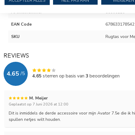
ACCEPTEER ALLES
NEE, PAS AAN
WEIGEREN
Artikelnummer
85805110
EAN Code
678633178542
SKU
Rugtas voor Me
REVIEWS
4.65
/
5
4.65
sterren op basis van
3
beoordelingen
M. Meijer
Geplaatst op 7 Juni 2026 at 12:00
Dit is inmiddels de derde accessoire voor mijn Avator 7.5e die ik h
spullen netjes wilt houden.