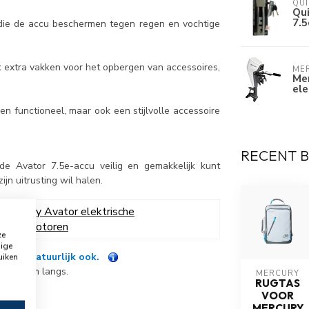
QUI
Qui
7.5
die de accu beschermen tegen regen en vochtige
 extra vakken voor het opbergen van accessoires,
ME
Mer
el
n functioneel, maar ook een stijlvolle accessoire
RECENT 
 de Avator 7.5e-accu veilig en gemakkelijk kunt
jn uitrusting wil halen.
 Mercury Avator elektrische
nboordmotoren
ze
dige
n kan natuurlijk ook.
uiken
nl
of kom langs.
MERCURY
RUGTAS
VOOR
MERCURY