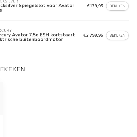
CKSILVER
cksilver Spiegelslot voor Avator
€139,95
BEKIJKEN
e
RCURY
cury Avator 7.5e ESH kortstaart
€2.799,95
BEKIJKEN
ektrische buitenboordmotor
BEKEKEN