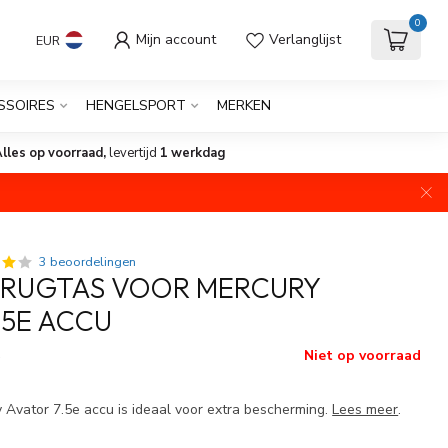
0
Mijn account
Verlanglijst
EUR
SSOIRES
HENGELSPORT
MERKEN
Bezorgen
slechts €7,50
3 beoordelingen
 RUGTAS VOOR MERCURY
.5E ACCU
Niet op voorraad
w
 Avator 7.5e accu is ideaal voor extra bescherming.
Lees meer
.