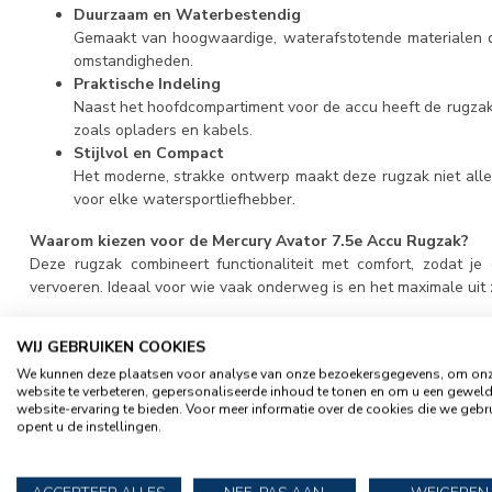
Duurzaam en Waterbestendig
Gemaakt van hoogwaardige, waterafstotende materialen 
omstandigheden.
Praktische Indeling
Naast het hoofdcompartiment voor de accu heeft de rugzak
zoals opladers en kabels.
Stijlvol en Compact
Het moderne, strakke ontwerp maakt deze rugzak niet allee
voor elke watersportliefhebber.
Waarom kiezen voor de Mercury Avator 7.5e Accu Rugzak?
Deze rugzak combineert functionaliteit met comfort, zodat je
vervoeren. Ideaal voor wie vaak onderweg is en het maximale uit zi
Folder
WIJ GEBRUIKEN COOKIES
buite
We kunnen deze plaatsen voor analyse van onze bezoekersgegevens, om on
website te verbeteren, gepersonaliseerde inhoud te tonen en om u een gewel
Vandaag online besteld, de volgende werkdag in huis, afhale
website-ervaring te bieden. Voor meer informatie over de cookies die we gebr
opent u de instellingen.
Vragen? Bel dan
073-6445734
of mail
info@rubberbootexpert.
SPECIFICATIES