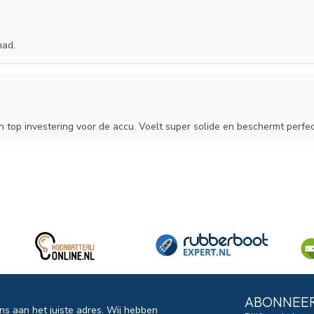
had.
en top investering voor de accu. Voelt super solide en beschermt perfec
ABONNEER
ns aan het juiste adres. Wij hebben