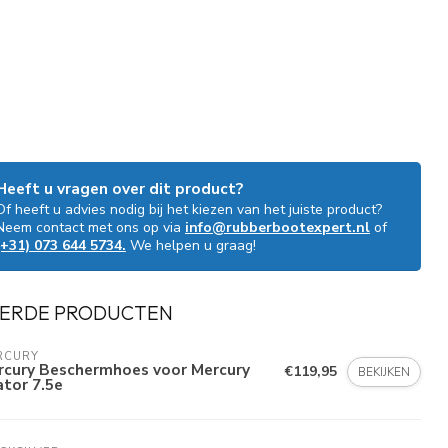
Heeft u vragen over dit product?
Of heeft u advies nodig bij het kiezen van het juiste product?
Neem contact met ons op via
info@rubberbootexpert.nl
of
(+31) 073 644 5734.
We helpen u graag!
ERDE PRODUCTEN
RCURY
rcury Beschermhoes voor Mercury
€119,95
BEKIJKEN
tor 7.5e