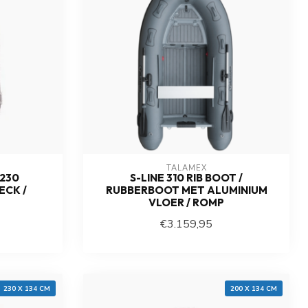
TALAMEX
230
S-LINE 310 RIB BOOT /
ECK /
RUBBERBOOT MET ALUMINIUM
VLOER / ROMP
€3.159,95
Op voorraad
230 X 134 CM
200 X 134 CM