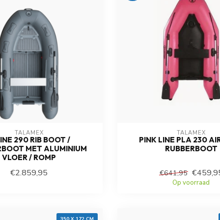
TALAMEX
TALAMEX
INE 290 RIB BOOT /
PINK LINE PLA 230 A
RBOOT MET ALUMINIUM
RUBBERBOOT
VLOER / ROMP
€2.859,95
€459,9
€641,95
Op voorraad
Op voorraad
350 X 172 CM