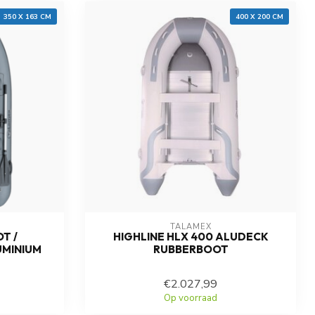
350 X 163 CM
400 X 200 CM
TALAMEX
OT /
HIGHLINE HLX 400 ALUDECK
MINIUM
RUBBERBOOT
€2.027,99
Op voorraad