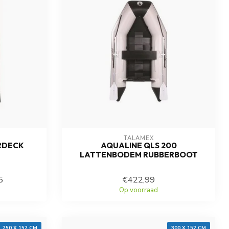
TALAMEX
IRDECK
AQUALINE QLS 200
LATTENBODEM RUBBERBOOT
5
€422,99
Op voorraad
250 X 152 CM
300 X 152 CM