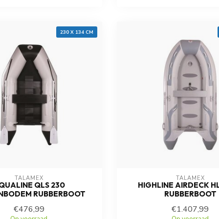
230 X 134 CM
TALAMEX
TALAMEX
QUALINE QLS 230
HIGHLINE AIRDECK H
NBODEM RUBBERBOOT
RUBBERBOOT
€476,99
€1.407,99