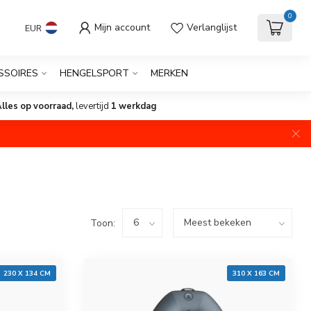
0
Mijn account
Verlanglijst
EUR
SSOIRES
HENGELSPORT
MERKEN
lles op voorraad,
levertijd
1 werkdag
Toon:
230 X 134 CM
310 X 163 CM