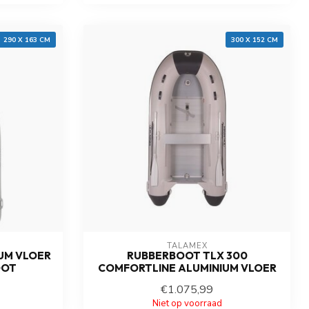
290 X 163 CM
300 X 152 CM
TALAMEX
IUM VLOER
RUBBERBOOT TLX 300
OOT
COMFORTLINE ALUMINIUM VLOER
€1.075,99
Niet op voorraad