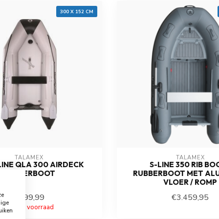
300 X 152 CM
TALAMEX
TALAMEX
INE QLA 300 AIRDECK
S-LINE 350 RIB BO
RUBBERBOOT
RUBBERBOOT MET ALU
VLOER / ROMP
ze
€799,99
€3.459,95
dige
Niet op voorraad
Op voorraad
uiken