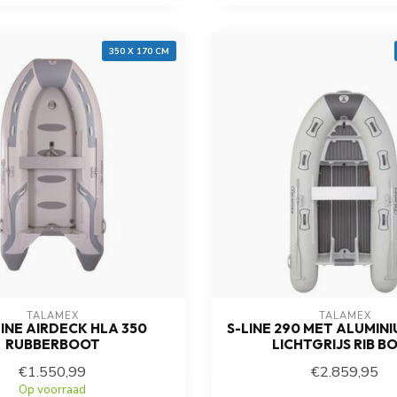
350 X 170 CM
TALAMEX
TALAMEX
INE AIRDECK HLA 350
S-LINE 290 MET ALUMIN
RUBBERBOOT
LICHTGRIJS RIB B
€1.550,99
€2.859,95
Op voorraad
Op voorraad