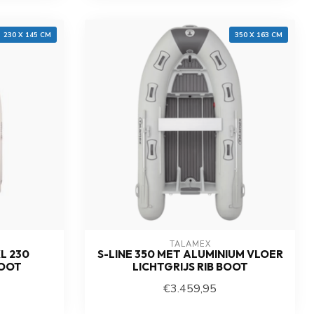
230 X 145 CM
350 X 163 CM
TALAMEX
L 230
S-LINE 350 MET ALUMINIUM VLOER
BOOT
LICHTGRIJS RIB BOOT
€3.459,95
Op voorraad