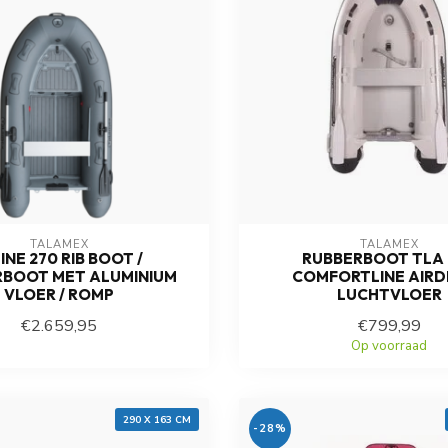
TALAMEX
TALAMEX
INE 270 RIB BOOT /
RUBBERBOOT TLA 
RBOOT MET ALUMINIUM
COMFORTLINE AIRD
VLOER / ROMP
LUCHTVLOER
€2.659,95
€799,99
Op voorraad
Op voorraad
290 X 163 CM
-28%