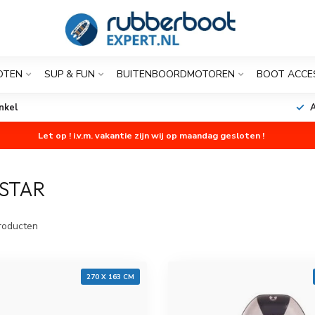
OTEN
SUP & FUN
BUITENBOORDMOTOREN
BOOT ACCE
nkel
A
Let op ! i.v.m. vakantie zijn wij op maandag gesloten !
STAR
roducten
270 X 163 CM