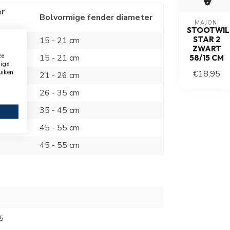
er
Bolvormige fender diameter
MAJONI
STOOTWIL
STAR 2
15 - 21 cm
ZWART
ze
15 - 21 cm
58/15 CM
dige
uiken
€18,95
21 - 26 cm
26 - 35 cm
35 - 45 cm
45 - 55 cm
45 - 55 cm
5