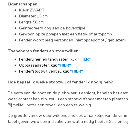
Eigenschappen:
Kleur ZWART
Diameter 15 cm
Lengte 58 cm
Geïntegreerd oog aan de bovenzijde
Gewoon op te pompen met een fiets- of autopomp
Fender wordt leeg verzonden (niet opgepompt / geblazen)
Toebehoren fenders en stootwillen:
Fenderlijnen en landvasten, klik
"HIER"
Opblaasadapter, klik
"HIER"
Fender/stootwil ventiel, klik
"HIER"
Hoe bepaal ik welke stootwil of fender ik nodig heb?
De vorm van de boot en de plek waar u aanlegt, bepalen het aant
waar contact kan zijn, zou u een stootwil/fender moeten plaats
Bij twijfel; beter een teveel dan een te weinig.
De grootte van uw stootwil/fender is ook afhankelijk van de vor
tabel geven wij u een indicatie van wat u nodig heeft (Dit is en blij