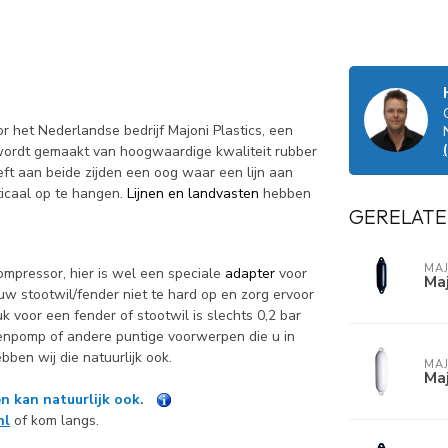
het Nederlandse bedrijf Majoni Plastics, een
 wordt gemaakt van hoogwaardige kwaliteit rubber
eft aan beide zijden een oog waar een lijn aan
ticaal op te hangen.
Lijnen en landvasten
hebben
GERELATE
MAJ
mpressor, hier is wel een speciale
adapter
voor
Maj
w stootwil/fender niet te hard op en zorg ervoor
k voor een fender of stootwil is slechts 0,2 bar
lenpomp of andere puntige voorwerpen die u in
ben wij die natuurlijk ook.
MAJ
Maj
n kan natuurlijk ook.
nl
of kom langs.