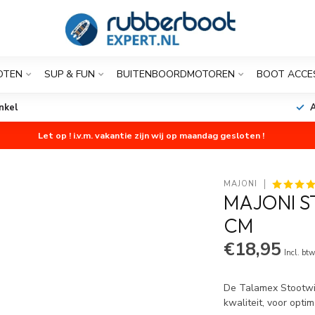
OTEN
SUP & FUN
BUITENBOORDMOTOREN
BOOT ACCE
nkel
A
Let op ! i.v.m. vakantie zijn wij op maandag gesloten !
MAJONI
MAJONI S
CM
€18,95
Incl. bt
De Talamex Stootwi
kwaliteit, voor opti