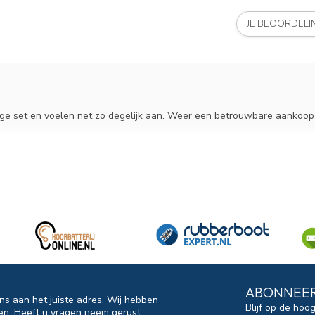
JE BEOORDEL
ige set en voelen net zo degelijk aan. Weer een betrouwbare aankoop 
ABONNEER
ns aan het juiste adres. Wij hebben
Blijf op de hoo
en. Heeft u vragen neem gerust