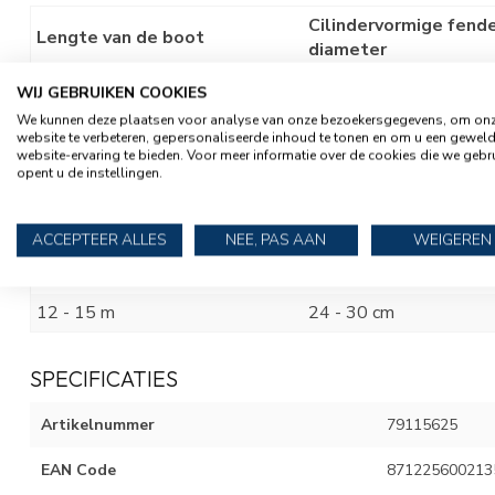
Cilindervormige fend
Lengte van de boot
diameter
4 m
12 cm
WIJ GEBRUIKEN COOKIES
We kunnen deze plaatsen voor analyse van onze bezoekersgegevens, om on
5 - 6 m
12 cm
website te verbeteren, gepersonaliseerde inhoud te tonen en om u een gewel
website-ervaring te bieden. Voor meer informatie over de cookies die we gebr
6 - 8 m
15 cm
opent u de instellingen.
8 - 9 m
15 cm
9 - 10 m
20 - 21 cm
ACCEPTEER ALLES
NEE, PAS AAN
WEIGEREN
10 - 12 m
21 - 24 cm
12 - 15 m
24 - 30 cm
SPECIFICATIES
Artikelnummer
79115625
EAN Code
871225600213