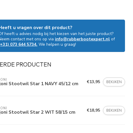
Heeft u vragen over dit product?
Of heeft u advies nodig bij het kiezen van het juiste product?
Neem contact met ons op via
info@rubberbootexpert.nl
of
(+31) 073 644 5734.
We helpen u graag!
ERDE PRODUCTEN
ONI
€13,95
BEKIJKEN
oni Stootwil Star 1 NAVY 45/12 cm
ONI
€18,95
BEKIJKEN
oni Stootwil Star 2 WIT 58/15 cm