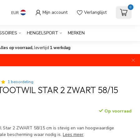
0
Mijn account
Verlanglijst
EUR
SSOIRES
HENGELSPORT
MERKEN
lles op voorraad,
levertijd
1 werkdag
1 beoordeling
TOOTWIL STAR 2 ZWART 58/15
Op voorraad
w
l Star 2 ZWART 58/15 cm is stevig en van hoogwaardige
male bescherming waar nodig is.
Lees meer
.