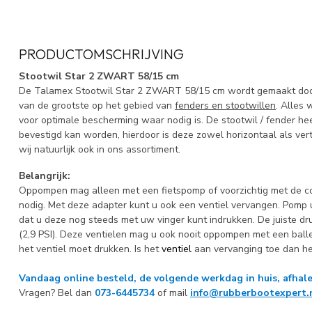
PRODUCTOMSCHRIJVING
Stootwil Star 2 ZWART 58/15 cm
De Talamex Stootwil Star 2 ZWART 58/15 cm wordt gemaakt door 
van de grootste op het gebied van
fenders en stootwillen
. Alles
voor optimale bescherming waar nodig is. De stootwil / fender he
bevestigd kan worden, hierdoor is deze zowel horizontaal als ver
wij natuurlijk ook in ons assortiment.
Belangrijk:
Oppompen mag alleen met een fietspomp of voorzichtig met de co
nodig. Met deze adapter kunt u ook een ventiel vervangen. Pomp u
dat u deze nog steeds met uw vinger kunt indrukken. De juiste dru
(2,9 PSI). Deze ventielen mag u ook nooit oppompen met een bal
het ventiel moet drukken. Is het
ventiel
aan vervanging toe dan heb
Vandaag online besteld, de volgende werkdag in huis, afhale
Vragen? Bel dan
073-6445734
of mail
info@rubberbootexpert.