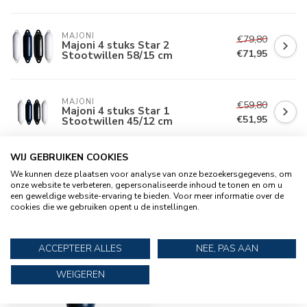
MAJONI
€79,80
Majoni 4 stuks Star 2
€71,95
Stootwillen 58/15 cm
MAJONI
€59,80
Majoni 4 stuks Star 1
€51,95
Stootwillen 45/12 cm
WIJ GEBRUIKEN COOKIES
We kunnen deze plaatsen voor analyse van onze bezoekersgegevens, om
RECENT BEKEKEN
onze website te verbeteren, gepersonaliseerde inhoud te tonen en om u
een geweldige website-ervaring te bieden. Voor meer informatie over de
cookies die we gebruiken opent u de instellingen.
ACCEPTEER ALLES
NEE, PAS AAN
WEIGEREN