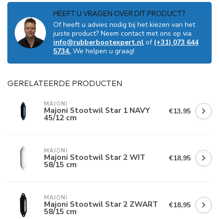
HEEFT U VRAGEN OVER DIT PRODUCT?
Of heeft u advies nodig bij het kiezen van het
juiste product? Neem contact met ons op via
info@rubberbootexpert.nl
of
(+31) 073 644
5734.
We helpen u graag!
GERELATEERDE PRODUCTEN
MAJONI
Majoni Stootwil Star 1 NAVY
€13,95
45/12 cm
MAJONI
Majoni Stootwil Star 2 WIT
€18,95
58/15 cm
MAJONI
Majoni Stootwil Star 2 ZWART
€18,95
58/15 cm