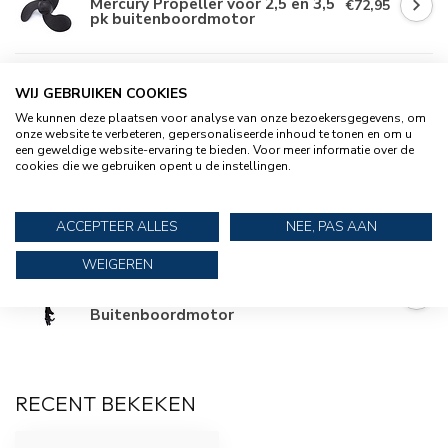
Mercury Propeller voor 2,5 en 3,5
€72,95
pk buitenboordmotor
QUICKSILVER
WIJ GEBRUIKEN COOKIES
Quicksilver 2-4-C Universeel vet
€13,95
met PTFE
We kunnen deze plaatsen voor analyse van onze bezoekersgegevens, om
onze website te verbeteren, gepersonaliseerde inhoud te tonen en om u
een geweldige website-ervaring te bieden. Voor meer informatie over de
cookies die we gebruiken opent u de instellingen.
MERCURY
Mercury 2.5 pk Viertakt
€949,95
Kortstaart Buitenboordmotor
ACCEPTEER ALLES
NEE, PAS AAN
WEIGEREN
MERCURY
Mercury 3.5 pk Viertakt
€1.039,95
Kortstaart
Buitenboordmotor
RECENT BEKEKEN