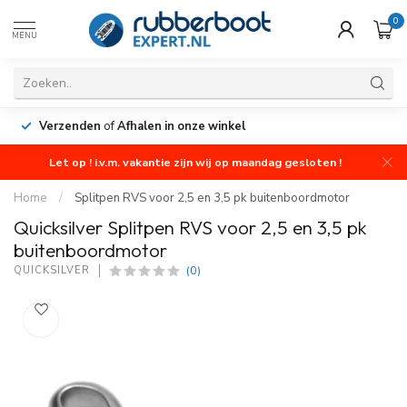
0
MENU
Verzenden
of
Afhalen in onze winkel
Let op ! i.v.m. vakantie zijn wij op maandag gesloten !
Home
/
Splitpen RVS voor 2,5 en 3,5 pk buitenboordmotor
Quicksilver Splitpen RVS voor 2,5 en 3,5 pk
buitenboordmotor
(0)
QUICKSILVER