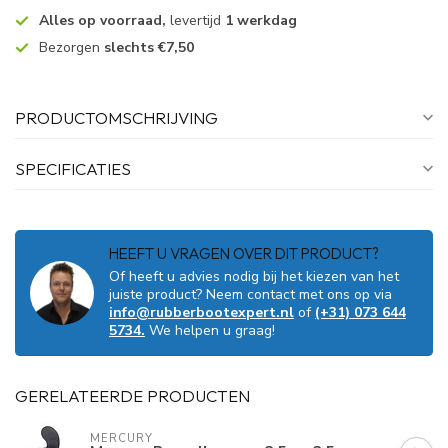
Alles op voorraad,
levertijd
1 werkdag
Bezorgen
slechts €7,50
PRODUCTOMSCHRIJVING
SPECIFICATIES
HEEFT U VRAGEN OVER DIT PRODUCT?
Of heeft u advies nodig bij het kiezen van het
juiste product? Neem contact met ons op via
info@rubberbootexpert.nl
of
(+31) 073 644
5734.
We helpen u graag!
GERELATEERDE PRODUCTEN
MERCURY