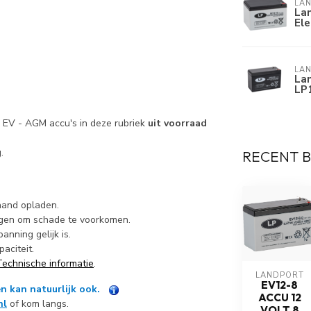
LA
Lan
Ele
LA
Lan
LP
e EV - AGM accu's in deze rubriek
uit voorraad
g.
RECENT 
maand opladen.
ngen om schade te voorkomen.
nning gelijk is.
aciteit.
Technische informatie
.
LANDPORT
EV12-8
n kan natuurlijk ook.
ACCU 12
nl
of kom langs.
VOLT 8