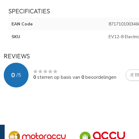
SPECIFICATIES
EAN Code
871710100346
SKU
EV12-8 Electric
REVIEWS
0
/
5
JE 
0
sterren op basis van
0
beoordelingen