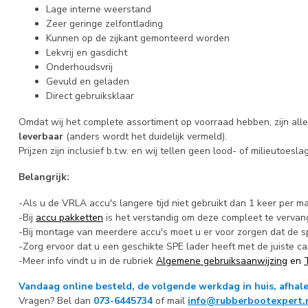
Lage interne weerstand
Zeer geringe zelfontlading
Kunnen op de zijkant gemonteerd worden
Lekvrij en gasdicht
Onderhoudsvrij
Gevuld en geladen
Direct gebruiksklaar
Omdat wij het complete assortiment op voorraad hebben, zijn all
leverbaar
(anders wordt het duidelijk vermeld).
Prijzen zijn inclusief b.t.w. en wij tellen geen lood- of milieutoesla
Belangrijk:
-Als u de VRLA accu's langere tijd niet gebruikt dan 1 keer per 
-Bij
accu pakketten
is het verstandig om deze compleet te verva
-Bij montage van meerdere accu's moet u er voor zorgen dat de spa
-Zorg ervoor dat u een geschikte SPE lader heeft met de juiste cap
-Meer info vindt u in de rubriek
Algemene gebruiksaanwijzing
en
Vandaag online besteld, de volgende werkdag in huis, afhale
Vragen? Bel dan
073-6445734
of mail
info@rubberbootexpert.