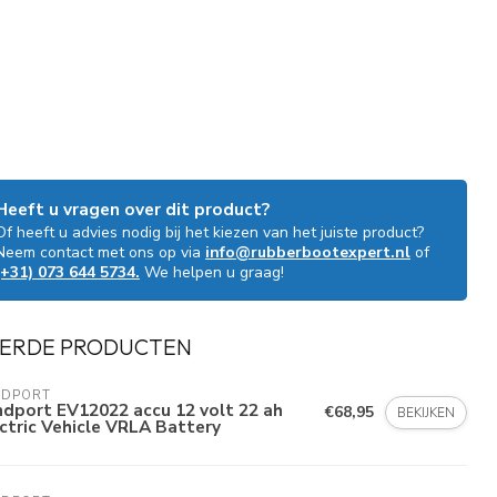
Heeft u vragen over dit product?
Of heeft u advies nodig bij het kiezen van het juiste product?
Neem contact met ons op via
info@rubberbootexpert.nl
of
(+31) 073 644 5734.
We helpen u graag!
ERDE PRODUCTEN
NDPORT
dport EV12022 accu 12 volt 22 ah
€68,95
BEKIJKEN
ctric Vehicle VRLA Battery