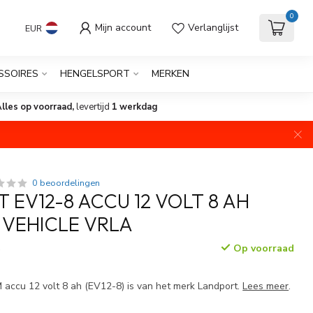
0
Mijn account
Verlanglijst
EUR
SSOIRES
HENGELSPORT
MERKEN
lles op voorraad,
levertijd
1 werkdag
0 beoordelingen
 EV12-8 ACCU 12 VOLT 8 AH
 VEHICLE VRLA
Op voorraad
w
ccu 12 volt 8 ah (EV12-8) is van het merk Landport.
Lees meer
.