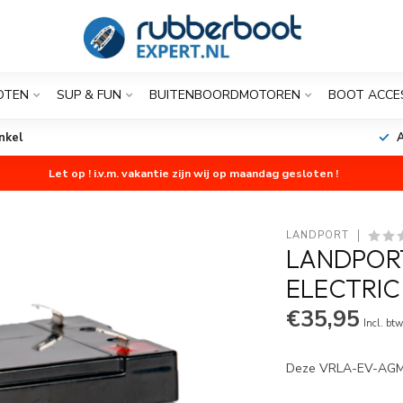
OTEN
SUP & FUN
BUITENBOORDMOTOREN
BOOT ACCE
nkel
A
Let op ! i.v.m. vakantie zijn wij op maandag gesloten !
LANDPORT
LANDPORT
ELECTRIC
€35,95
Incl. bt
Deze VRLA-EV-AGM a