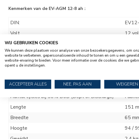
Kenmerken van de EV-AGM 12-8 ah :
DIN:
EV12
Volt
12 vol
WIJ GEBRUIKEN COOKIES
Ampère
8 ah
We kunnen deze plaatsen voor analyse van onze bezoekersgegevens, om on
Accusoort
VRLA 
website te verbeteren, gepersonaliseerde inhoud te tonen en om u een gewel
website-ervaring te bieden. Voor meer informatie over de cookies die we gebr
Laadspanning
14,6 v
opent u de instellingen.
Druppelspanning
13,6 v
ACCEPTEER ALLES
NEE, PAS AAN
WEIGEREN
Laadstroom
Min. 1
Aantal cycles bij 50% DoD (Dept of Discharge)
Fabrie
Lengte
151 
Breedte
65 m
Hoogte
94 / 
Gewicht
2.4 kg