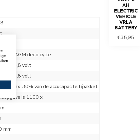
AH
ELECTRIC
VEHICLE
VRLA
-8
BATTERY
t
€35,95
ze
- EV - AGM deep cycle
dige
uiken
olt - 14,8 volt
olt - 13,8 volt
0% - max. 30% van de accucapaciteit/pakket
ksopgave is 1100 x
mm
m
99 mm