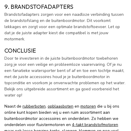
9. BRANDSTOFADAPTERS
Brandstofadapters zorgen voor een naadloze verbinding tussen
de brandstofslang en de buitenboordmotor. Dit voorkomt
lekkages en zorgt voor een optimale brandstoftoevoer. Let op
dat je de juiste adapter kiest die compatibel is met jouw
motormerk.
CONCLUSIE
Door te investeren in de juiste buitenboordmotor toebehoren
zorg je voor een veilige en probleemloze vaarervaring. Of je nu
een fanatieke watersporter bent of af en toe een tochtje maakt,
met de juiste accessoires houd je je buitenboordmotor in
topconditie en voorkom je onverwachte problemen op het water.
Bekijk ons uitgebreide assortiment en ga goed voorbereid het
water op!
Naast de
rubberboten
,
opblaasboten
en
motoren
die u bij ons
online kunt kopen bieden wij u een ruim assortiment aan
buitenboordmotor accessoires en onderdelen. Zo hebben we
onderdelen voor fluistermotoren en
4-takt brandstofmotoren
maar ook losse benzine tanks, slangen, klemmen en nog veel