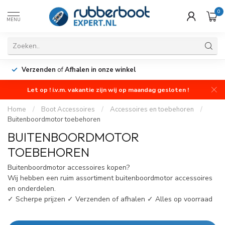
0
MENU
Verzenden
of
Afhalen in onze winkel
Let op ! i.v.m. vakantie zijn wij op maandag gesloten !
Home
/
Boot Accessoires
/
Accessoires en toebehoren
/
Buitenboordmotor toebehoren
BUITENBOORDMOTOR
TOEBEHOREN
Buitenboordmotor accessoires kopen?
Wij hebben een ruim assortiment buitenboordmotor accessoires
en onderdelen.
✓ Scherpe prijzen ✓ Verzenden of afhalen ✓ Alles op voorraad