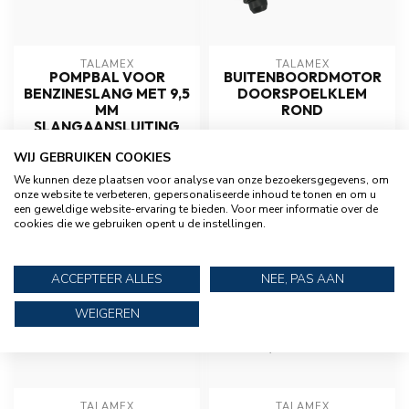
TALAMEX
TALAMEX
POMPBAL VOOR
BUITENBOORDMOTOR
BENZINESLANG MET 9,5
DOORSPOELKLEM
MM
ROND
SLANGAANSLUITING
€9,95
€9,95
WIJ GEBRUIKEN COOKIES
Op voorraad
Op voorraad
We kunnen deze plaatsen voor analyse van onze bezoekersgegevens, om
onze website te verbeteren, gepersonaliseerde inhoud te tonen en om u
een geweldige website-ervaring te bieden. Voor meer informatie over de
cookies die we gebruiken opent u de instellingen.
ACCEPTEER ALLES
NEE, PAS AAN
WEIGEREN
TALAMEX
TALAMEX