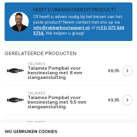
HEEFT U VRAGEN OVER DIT PRODUCT?
Of heeft u advies nodig bij het kiezen van het
juiste product? Neem contact met ons op via
info@rubberbootexpert.nl
of
(+31) 073 644
5734.
We helpen u graag!
GERELATEERDE PRODUCTEN
TALAMEX
Talamex Pompbal voor
€8,95
benzineslang met 8 mm
slangaansluiting
TALAMEX
Talamex Pompbal voor
€9,95
benzineslang met 9,5 mm
slangaansluiting
TALAMEX
Talamex 2 meter
€29,95
brandstofslang met pompbal
WIJ GEBRUIKEN COOKIES
9,5 mm EPA