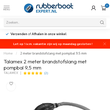
0
MENU
Verzenden
of
Afhalen in onze winkel
Let op ! i.v.m. vakantie zijn wij op maandag gesloten !
Home
/
2 meter brandstofslang met pompbal 9,5 mm
Talamex 2 meter brandstofslang met
pompbal 9,5 mm
(2)
TALAMEX