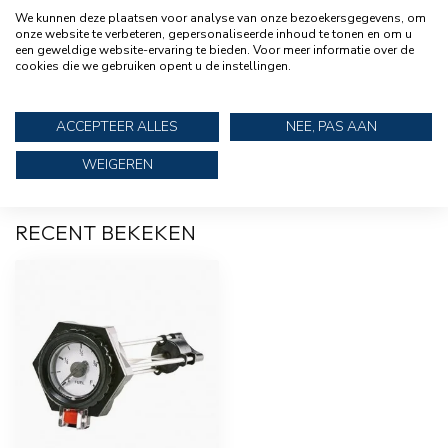
TALAMEX
We kunnen deze plaatsen voor analyse van onze bezoekersgegevens, om
Talamex Brandstoftank 12 Liter
€32,95
onze website te verbeteren, gepersonaliseerde inhoud te tonen en om u
voor Buitenboordmotor
een geweldige website-ervaring te bieden. Voor meer informatie over de
cookies die we gebruiken opent u de instellingen.
TALAMEX
Talamex Tankdop Big Joe voor
€7,95
ACCEPTEER ALLES
NEE, PAS AAN
brandstoftank
WEIGEREN
RECENT BEKEKEN