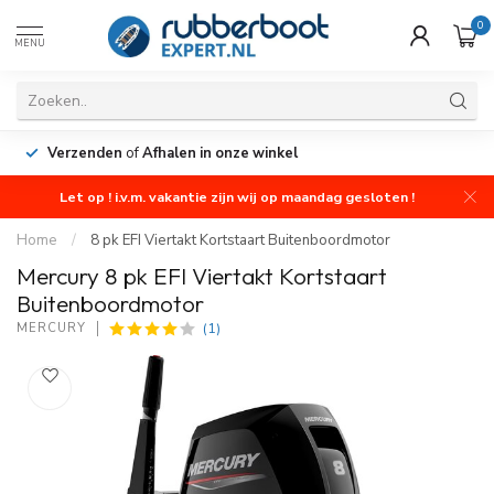
0
MENU
Verzenden
of
Afhalen in onze winkel
Let op ! i.v.m. vakantie zijn wij op maandag gesloten !
Home
/
8 pk EFI Viertakt Kortstaart Buitenboordmotor
Mercury 8 pk EFI Viertakt Kortstaart
Buitenboordmotor
(1)
MERCURY