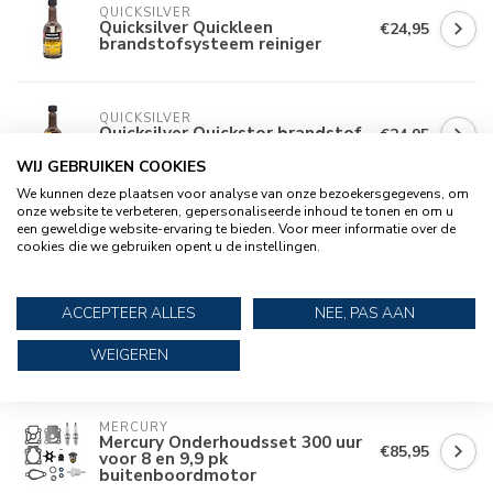
QUICKSILVER
Quicksilver Quickleen
€24,95
brandstofsysteem reiniger
QUICKSILVER
Quicksilver Quickstor brandstof
€24,95
stabilisator
WIJ GEBRUIKEN COOKIES
We kunnen deze plaatsen voor analyse van onze bezoekersgegevens, om
onze website te verbeteren, gepersonaliseerde inhoud te tonen en om u
QUICKSILVER
een geweldige website-ervaring te bieden. Voor meer informatie over de
Quicksilver Buitenboordmotor
€22,95
cookies die we gebruiken opent u de instellingen.
olie 1000 ml 4-takt SAE 10W-30
ACCEPTEER ALLES
NEE, PAS AAN
QUICKSILVER
Quicksilver Service kit voor 8 en
€99,95
WEIGEREN
9,9 pk buitenboordmotor
MERCURY
Mercury Onderhoudsset 300 uur
€85,95
voor 8 en 9,9 pk
buitenboordmotor