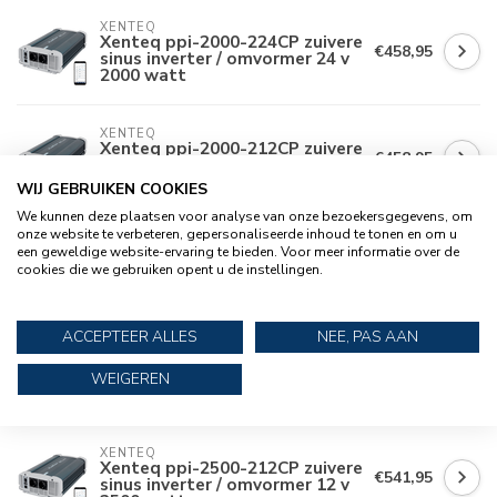
XENTEQ
Xenteq ppi-2000-224CP zuivere
€458,95
sinus inverter / omvormer 24 v
2000 watt
XENTEQ
Xenteq ppi-2000-212CP zuivere
€458,95
sinus inverter / omvormer 12 v
2000 watt
WIJ GEBRUIKEN COOKIES
We kunnen deze plaatsen voor analyse van onze bezoekersgegevens, om
onze website te verbeteren, gepersonaliseerde inhoud te tonen en om u
XENTEQ
Xenteq PPR-3
een geweldige website-ervaring te bieden. Voor meer informatie over de
€43,95
afstandsbediening met display
cookies die we gebruiken opent u de instellingen.
(C modellen ppi serie)
ACCEPTEER ALLES
NEE, PAS AAN
XENTEQ
Xenteq HDC 1212-40NS
€236,95
WEIGEREN
laadomvormer 12 V 40 A
XENTEQ
Xenteq ppi-2500-212CP zuivere
€541,95
sinus inverter / omvormer 12 v