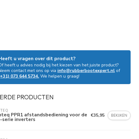
Heeft u vragen over dit product?
Of heeft u advies nodig bij het kiezen van het juiste product?
Neem contact met ons op via
info@rubberbootexpert.nl
of
(+31) 073 644 5734.
We helpen u graag!
ERDE PRODUCTEN
NTEQ
nteq PPR1 afstandsbediening voor de
€35,95
BEKIJKEN
-serie inverters