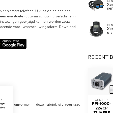
XE
Xen
ser
een smart telefoon. U kunt via de app het
 een eventuele foutwaarschuwing verschijnen in
 instellingen gewijzigd kunnen worden zoals
XE
behorende voor- waarschuwingsalarm. Download
Xe
dis
RECENT 
ze
XENTEQ
PPI-1000-
dige
e Xenteq omvormer in deze rubriek
uit voorraad
uiken
224CP
f b.t.w.
ZUIVERE