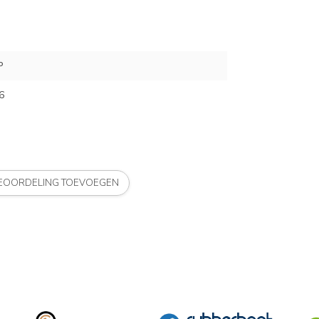
P
6
BEOORDELING TOEVOEGEN