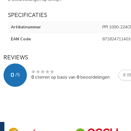
SPECIFICATIES
Artikelnummer
PPI 1000-224C
EAN Code
871824711401
REVIEWS
0
/
5
JE 
0
sterren op basis van
0
beoordelingen