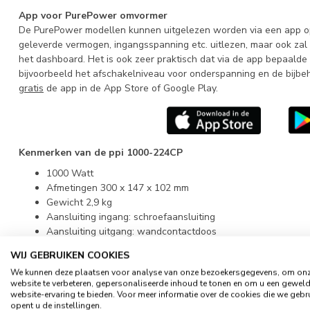
App voor PurePower omvormer
De PurePower modellen kunnen uitgelezen worden via een app op 
geleverde vermogen, ingangsspanning etc. uitlezen, maar ook zal
het dashboard. Het is ook zeer praktisch dat via de app bepaalde
bijvoorbeeld het afschakelniveau voor onderspanning en de bij
gratis
de app in de App Store of Google Play.
Kenmerken van de ppi 1000-224CP
1000 Watt
Afmetingen 300 x 147 x 102 mm
Gewicht 2,9 kg
Aansluiting ingang: schroefaansluiting
Aansluiting uitgang: wandcontactdoos
Type DC/AC omvormer
WIJ GEBRUIKEN COOKIES
Geschikt voor 24 volt accu's
We kunnen deze plaatsen voor analyse van onze bezoekersgegevens, om on
website te verbeteren, gepersonaliseerde inhoud te tonen en om u een gewel
Omdat wij een groot
assortiment
op voorraad hebben, is dez
website-ervaring te bieden. Voor meer informatie over de cookies die we gebr
leverbaar
(anders wordt het duidelijk vermeld). Prijzen zijn inclusie
opent u de instellingen.