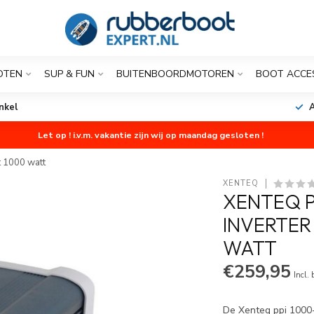
OTEN
SUP & FUN
BUITENBOORDMOTOREN
BOOT ACCE
nkel
A
Let op ! i.v.m. vakantie zijn wij op maandag gesloten !
t 1000 watt
XENTEQ
XENTEQ P
INVERTER
WATT
€259,95
Incl.
De Xenteq ppi 1000-