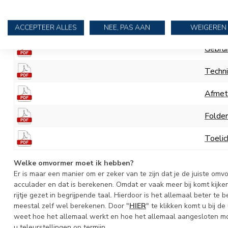
Vandaag online besteld, de volgende werkdag in huis, afhale
Heeft u vragen bel dan
073-6445734
of mail
info@rubberboot
ACCEPTEER ALLES
NEE, PAS AAN
WEIGEREN
Gebru
Techni
Afmet
Folde
Toelic
Welke omvormer moet ik hebben?
Er is maar een manier om er zeker van te zijn dat je de juiste om
acculader en dat is berekenen. Omdat er vaak meer bij komt kijk
rijtje gezet in begrijpende taal. Hierdoor is het allemaal beter te
meestal zelf wel berekenen. Door "
HIER
" te klikken komt u bij de
weet hoe het allemaal werkt en hoe het allemaal aangesloten m
u teleurstellingen op termijn.