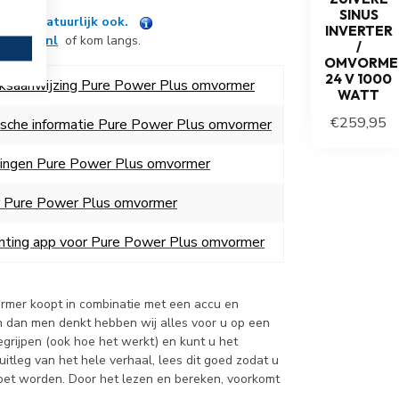
SINUS
n kan natuurlijk ook.
INVERTER
expert.nl
of kom langs.
/
OMVORME
24 V 1000
iksaanwijzing Pure Power Plus omvormer
WATT
€259,95
sche informatie Pure Power Plus omvormer
ingen Pure Power Plus omvormer
r Pure Power Plus omvormer
hting app voor Pure Power Plus omvormer
vormer koopt in combinatie met een accu en
en dan men denkt hebben wij alles voor u op een
 begrijpen (ook hoe het werkt) en kunt u het
 uitleg van het hele verhaal, lees dit goed zodat u
oet worden. Door het lezen en bereken, voorkomt