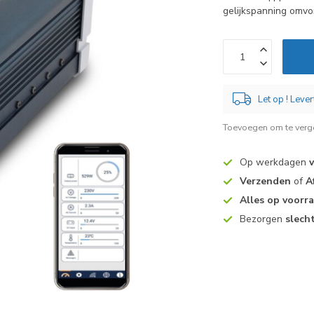
gelijkspanning omv
Let op ! Lever
Toevoegen om te verge
Op werkdagen
Verzenden
of
A
Alles op voorr
Bezorgen
slech