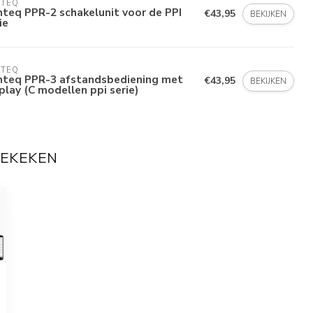
NTEQ
teq PPR-2 schakelunit voor de PPI
€43,95
BEKIJKEN
ie
NTEQ
nteq PPR-3 afstandsbediening met
€43,95
BEKIJKEN
play (C modellen ppi serie)
BEKEKEN