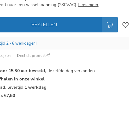
ormt naar een wisselspanning (230VAC).
Lees meer
.
BESTELLEN
tijd 2 - 6 werkdagen !
lijken
Deel dit product
voor 15:30 uur besteld,
dezelfde dag verzonden
fhalen in onze winkel
aad,
levertijd
1 werkdag
ts €7,50