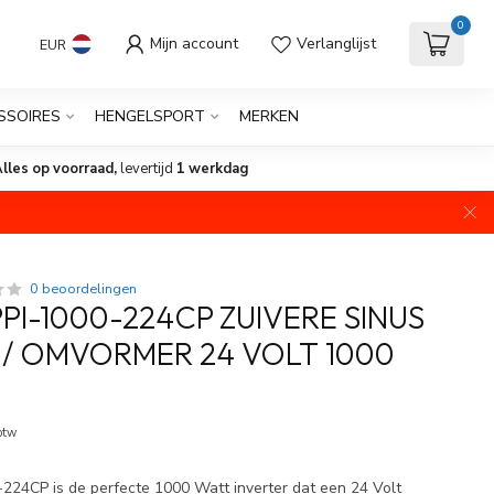
0
Mijn account
Verlanglijst
EUR
SSOIRES
HENGELSPORT
MERKEN
lles op voorraad,
levertijd
1 werkdag
0 beoordelingen
PI-1000-224CP ZUIVERE SINUS
 / OMVORMER 24 VOLT 1000
Op voorraad
 btw
224CP is de perfecte 1000 Watt inverter dat een 24 Volt