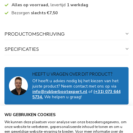
Alles op voorraad,
levertijd
1 werkdag
Bezorgen
slechts €7,50
PRODUCTOMSCHRIJVING
SPECIFICATIES
HEEFT U VRAGEN OVER DIT PRODUCT?
Of heeft u advies nodig bij het kiezen van het
juiste product? Neem contact met ons op via
info@rubberbootexpert.nl
of
(+31) 073 644
5734.
We helpen u graag!
WIJ GEBRUIKEN COOKIES
GERELATEERDE PRODUCTEN
We kunnen deze plaatsen voor analyse van onze bezoekersgegevens, om
onze website te verbeteren, gepersonaliseerde inhoud te tonen en om u
TALAMEX
een geweldige website-ervaring te bieden. Voor meer informatie over de
Talamex Transportwielen met