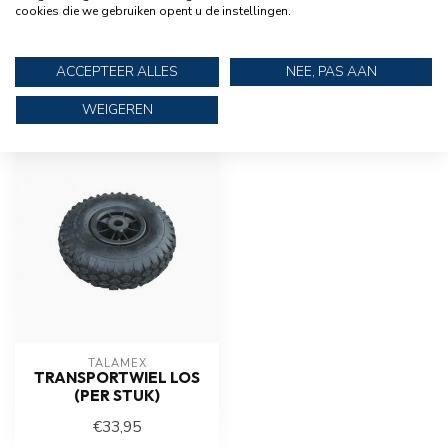
€149,95
cookies die we gebruiken opent u de instellingen.
spiegel bevestiging
ACCEPTEER ALLES
NEE, PAS AAN
RECENT BEKEKEN
WEIGEREN
TALAMEX
TRANSPORTWIEL LOS
(PER STUK)
€33,95