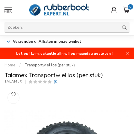
0
MENU
Verzenden
of
Afhalen in onze winkel
Let op ! i.v.m. vakantie zijn wij op maandag gesloten !
Home
/
Transportwiel los (per stuk)
Talamex Transportwiel los (per stuk)
(0)
TALAMEX