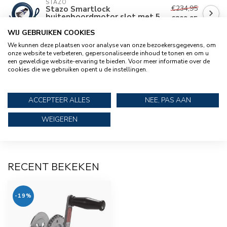
STAZO
Stazo Smartlock
€234,95
buitenboordmotor slot met 5
€209,95
m lasso kabel van Ø 20 mm
WIJ GEBRUIKEN COOKIES
We kunnen deze plaatsen voor analyse van onze bezoekersgegevens, om
onze website te verbeteren, gepersonaliseerde inhoud te tonen en om u
STAZO
een geweldige website-ervaring te bieden. Voor meer informatie over de
€34,95
Stazo Art slot voor boten
cookies die we gebruiken opent u de instellingen.
ACCEPTEER ALLES
NEE, PAS AAN
STAZO
€142,95
Stazo Art slot met 5 m
€127,95
oogkabel van Ø 20 mm
WEIGEREN
RECENT BEKEKEN
-19%