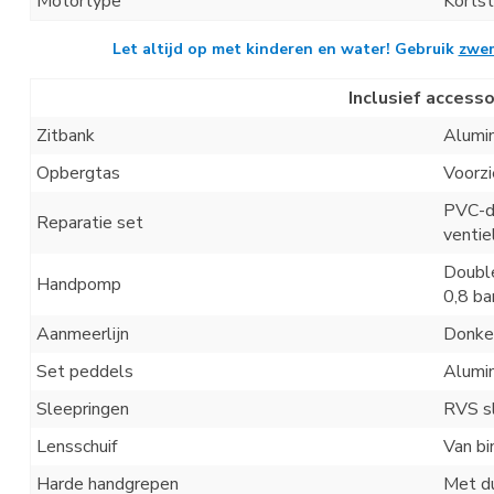
Motortype
Kortst
Let altijd op met kinderen en water!
Gebruik
zwe
Inclusief accesso
Zitbank
Alumin
Opbergtas
Voorzi
PVC-do
Reparatie set
ventie
Doubl
Handpomp
0,8 ba
Aanmeerlijn
Donke
Set peddels
Alumi
Sleepringen
RVS s
Lensschuif
Van bi
Harde handgrepen
Met du