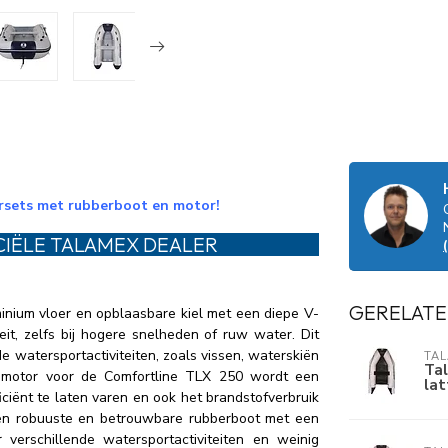
arsets met rubberboot en motor!
CIËLE TALAMEX DEALER
GERELATE
nium vloer en opblaasbare kiel met een diepe V-
it, zelfs bij hogere snelheden of ruw water. Dit
 watersportactiviteiten, zoals vissen, waterskiën
TA
Ta
 motor voor de Comfortline TLX 250 wordt een
la
iënt te laten varen en ook het brandstofverbruik
een robuuste en betrouwbare rubberboot met een
 verschillende watersportactiviteiten en weinig