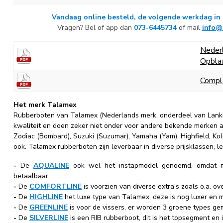
Vandaag online
besteld
, de volgende werkdag in 
Vragen? Bel of app dan
073-6445734
of mail
info@
Neder
Opbla
Comple
Het merk Talamex
Rubberboten van Talamex (Nederlands merk, onderdeel van Lankho
kwaliteit en doen zeker niet onder voor andere bekende merken a
Zodiac (Bombard), Suzuki (Suzumar), Yamaha (Yam), Highfield, Koli
ook. Talamex rubberboten zijn leverbaar in diverse prijsklassen, 
-
De
AQUALINE
ook wel het instapmodel genoemd, omdat me
betaalbaar.
-
De
COMFORTLINE
is voorzien van diverse extra's zoals o.a. o
-
De
HIGHLINE
het luxe type van Talamex, deze is nog luxer en m
-
De
GREENLINE
is voor de vissers, er worden 3 groene types ge
-
De
SILVERLINE
is een RIB rubberboot, dit is het topsegment en i