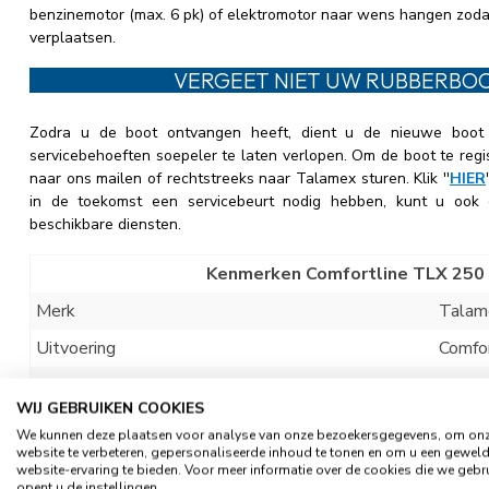
benzinemotor (max. 6 pk) of elektromotor naar wens hangen zodat
verplaatsen.
VERGEET NIET UW RUBBERBOO
Zodra u de boot ontvangen heeft, dient u de nieuwe boot t
servicebehoeften soepeler te laten verlopen. Om de boot te regist
naar ons mailen of rechtstreeks naar Talamex sturen. Klik ''
HIER
in de toekomst een servicebeurt nodig hebben, kunt u oo
beschikbare diensten.
Kenmerken Comfortline TLX 250 
Merk
Talam
Uitvoering
Comfor
Type
TLX2
WIJ GEBRUIKEN COOKIES
Vloer type
Alumin
We kunnen deze plaatsen voor analyse van onze bezoekersgegevens, om on
website te verbeteren, gepersonaliseerde inhoud te tonen en om u een gewel
Opblaasbare kiel
Ja
website-ervaring te bieden. Voor meer informatie over de cookies die we gebr
opent u de instellingen.