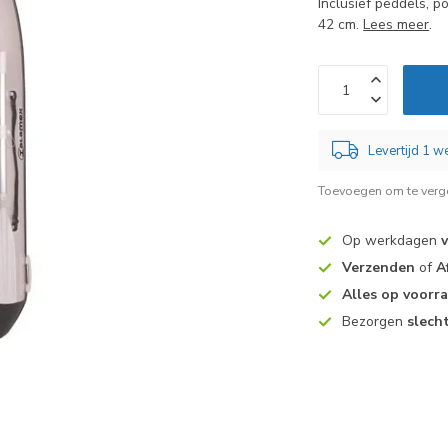
Inclusief peddels, 
42 cm.
Lees meer
.
Levertijd 1 
Toevoegen om te verge
Op werkdagen
Verzenden
of
A
Alles op voorr
Bezorgen
slech