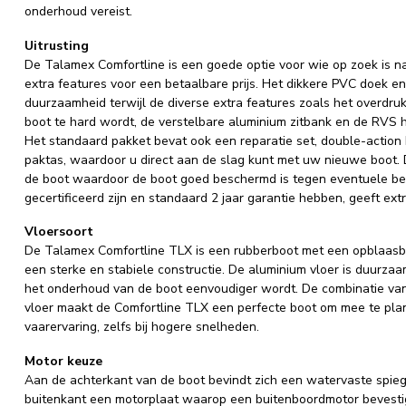
onderhoud vereist.
Uitrusting
De Talamex Comfortline is een goede optie voor wie op zoek is 
extra features voor een betaalbare prijs. Het dikkere PVC doek en
duurzaamheid terwijl de diverse extra features zoals het overdruk
boot te hard wordt, de verstelbare aluminium zitbank en de RVS 
Het standaard pakket bevat ook een reparatie set, double-actio
paktas, waardoor u direct aan de slag kunt met uw nieuwe boot. 
de boot waardoor de boot goed beschermd is tegen eventuele bes
gecertificeerd zijn en standaard 2 jaar garantie hebben, geeft ex
Vloersoort
De Talamex Comfortline TLX is een rubberboot met een opblaasba
een sterke en stabiele constructie. De aluminium vloer is duurz
het onderhoud van de boot eenvoudiger wordt. De combinatie van
vloer maakt de Comfortline TLX een perfecte boot om mee te plan
vaarervaring, zelfs bij hogere snelheden.
Motor keuze
Aan de achterkant van de boot bevindt zich een watervaste spieg
buitenkant een motorplaat waarop een buitenboordmotor bevesti