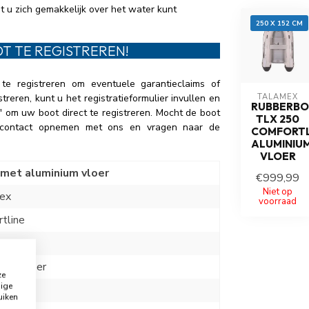
 u zich gemakkelijk over het water kunt
250 X 152 CM
T TE REGISTREREN!
e registreren om eventuele garantieclaims of
TALAMEX
reren, kunt u het registratieformulier invullen en
RUBBERB
'' om uw boot direct te registreren. Mocht de boot
TLX 250
k contact opnemen met ons en vragen naar de
COMFORTL
ALUMINIU
VLOER
met aluminium vloer
€999,99
Niet op
ex
voorraad
tline
50
ium vloer
ze
dige
uiken