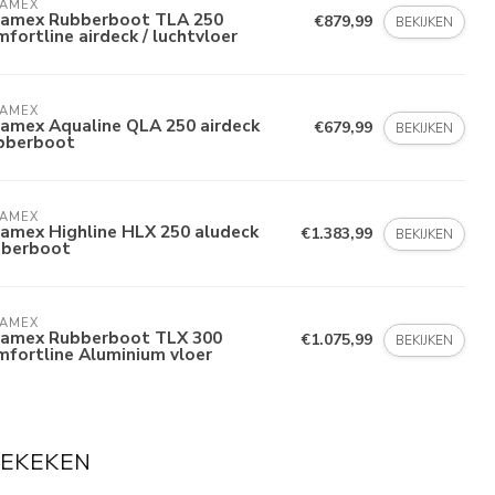
LAMEX
lamex Rubberboot TLA 250
€879,99
BEKIJKEN
fortline airdeck / luchtvloer
LAMEX
lamex Aqualine QLA 250 airdeck
€679,99
BEKIJKEN
bberboot
LAMEX
lamex Highline HLX 250 aludeck
€1.383,99
BEKIJKEN
bberboot
LAMEX
lamex Rubberboot TLX 300
€1.075,99
BEKIJKEN
fortline Aluminium vloer
BEKEKEN