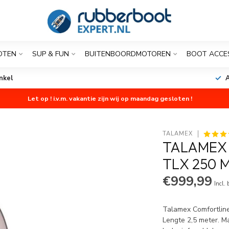
OTEN
SUP & FUN
BUITENBOORDMOTOREN
BOOT ACCE
nkel
A
Let op ! i.v.m. vakantie zijn wij op maandag gesloten !
TALAMEX
TALAMEX
TLX 250 
€999,99
Incl.
Talamex Comfortline
Lengte 2,5 meter. M