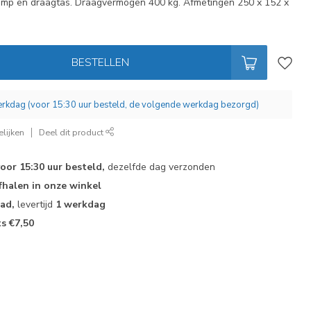
pomp en draagtas. Draagvermogen 400 kg. Afmetingen 250 x 152 x
BESTELLEN
werkdag (voor 15:30 uur besteld, de volgende werkdag bezorgd)
lijken
Deel dit product
voor 15:30 uur besteld,
dezelfde dag verzonden
fhalen in onze winkel
aad,
levertijd
1 werkdag
ts €7,50