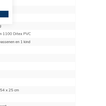
m
m
g
m 1100 Ditex PVC
assenen en 1 kind
 54 x 25 cm