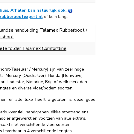
huis. Afhalen kan natuurlijk ook.
rubberbootexpert.nl
of kom langs.
landse handleiding Talamex Rubberboot /
asboot
te folder Talamex Comfortline
rst-Taselaar / Mercury) zijn van zeer hoge
ls: Mercury (Quicksilver), Honda (Honwave),
bri, Lodestar, Nimarine, Brig of welk merk dan
lengtes en diverse vloer/bodem soorten.
n er alle luxe heeft afgelaten is deze goed
verdrukventiel, handgrepen, dikke stootrand enz.
ooier afgewerkt en voorzien van alle extra's.
maakt met verschillende vloersoorten.
s leverbaar in 4 verschillende lengtes.