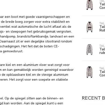
TA
Ta
Com
naar een boot met goede vaareigenschappen en
 de brede boeg zorgen voor extra stabiliteit en
TA
Ta
ventiel wat automatische de lucht aflaat als de
Ru
hijs- en sleepogen het gebruiksgemak vergroten.
n handpomp, brandstoftankbandje, landvast en een
Daarnaast zit er een degelijke stootrand rondom
chadigingen. Het feit dat de boten CE-
TA
Ta
tra gemoedsrust.
ru
re kiel en een aluminium vloer wat zorgt voor
TA
aam en kan gemakkelijk worden gereinigd waardoor
Ta
 de opblaasbare kiel en de stevige aluminium
Com
eren. Het zorgt voor een soepele en stabiele
RECENT 
el. Op de spiegel zitten aan de binnen- en
gd kan worden. Aan de spiegel kunt u een