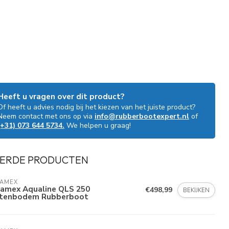
Heeft u vragen over dit product?
Of heeft u advies nodig bij het kiezen van het juiste product?
Neem contact met ons op via
info@rubberbootexpert.nl
of
(+31) 073 644 5734.
We helpen u graag!
ERDE PRODUCTEN
LAMEX
lamex Aqualine QLS 250
€498,99
BEKIJKEN
ttenbodem Rubberboot