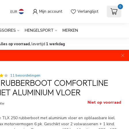
0
Mijn account
Verlanglijst
EUR
SSOIRES
HENGELSPORT
MERKEN
lles op voorraad,
levertijd
1 werkdag
11 beoordelingen
 RUBBERBOOT COMFORTLINE
MET ALUMINIUM VLOER
Niet op voorraad
 btw
 TLX 250 rubberboot met aluminium vloer en opblaasbare kiel.
ax motorvermogen 6 pk. Geschikt voor 2 volwassenen + 1 kind.