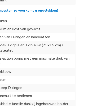
aart
mvesten
zo voorkomt
u ongelukken!
ires
ium en licht van gewicht
en van D-ringen en handvatten
ek 1x grijs en 1x blauw (25x15 cm) /
lsleutel
e-action pomp met een maximale druk van
r
rblauw
nium
leep D-ringen
nnenuit te bedienen
bbele functie dankzij ingebouwde bolder