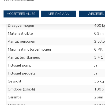
Lengte
250
c
Breedte
152 c
ACCEPTEER ALLES
NEE, PAS AAN
WEIGEREN
Diameter drijver
42 cm
Draagvermogen
400 k
Materiaal dikte
0,9 m
Aantal personen
2 volw
Maximaal motorvermogen
6 PK
Aantal luchtkamers
3 + 1
Inclusief pomp
Ja
Inclusief peddels
Ja
Gewicht
35 kg
Omdoos (lxbrxh)
100 x
Garantie
2 jaar