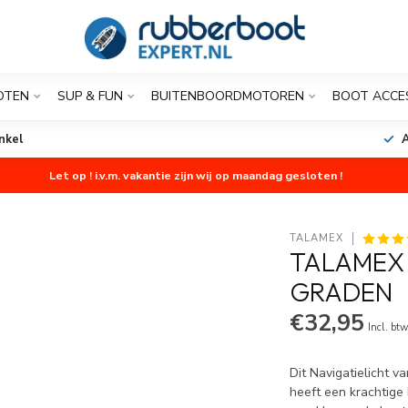
OTEN
SUP & FUN
BUITENBOORDMOTOREN
BOOT ACCE
nkel
A
Let op ! i.v.m. vakantie zijn wij op maandag gesloten !
TALAMEX
TALAMEX 
GRADEN
€32,95
Incl. bt
Dit Navigatielicht 
heeft een krachtige