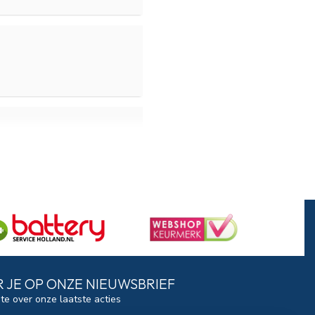
boot Expert snel geleverd!
 JE OP ONZE NIEUWSBRIEF
gte over onze laatste acties