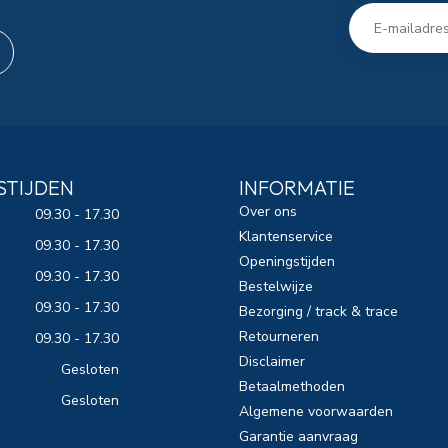
STIJDEN
INFORMATIE
Over ons
09.30 - 17.30
Klantenservice
09.30 - 17.30
Openingstijden
09.30 - 17.30
Bestelwijze
09.30 - 17.30
Bezorging / track & trace
Retourneren
09.30 - 17.30
Disclaimer
Gesloten
Betaalmethoden
Gesloten
Algemene voorwaarden
Garantie aanvraag