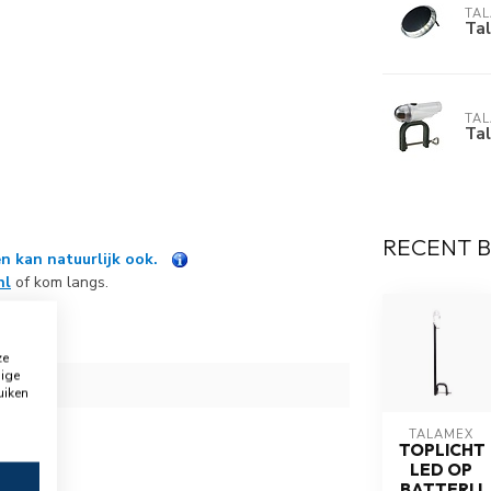
TA
Tal
TA
Tal
RECENT 
n kan natuurlijk ook.
nl
of kom langs.
ze
dige
uiken
9
TALAMEX
TOPLICHT
LED OP
BATTERIJ