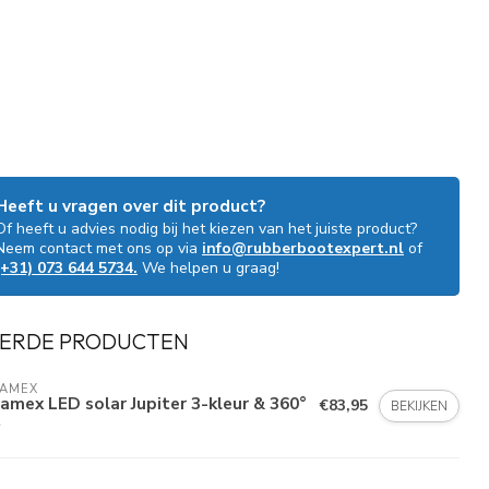
Heeft u vragen over dit product?
Of heeft u advies nodig bij het kiezen van het juiste product?
Neem contact met ons op via
info@rubberbootexpert.nl
of
(+31) 073 644 5734.
We helpen u graag!
ERDE PRODUCTEN
LAMEX
amex LED solar Jupiter 3-kleur & 360°
€83,95
BEKIJKEN
t