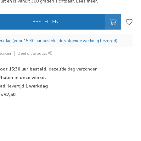
uit en is vanuit 360 graden zichtbaar.
Lees meer
.
BESTELLEN
werkdag (voor 15:30 uur besteld, de volgende werkdag bezorgd)
lijken
Deel dit product
voor 15:30 uur besteld,
dezelfde dag verzonden
fhalen in onze winkel
aad,
levertijd
1 werkdag
ts €7,50