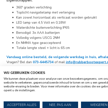
Eigenschappen:
360º graden verlichting
Toplicht navigatielamp met verlenging
Kan zowel horizontaal als verticaal worden gebruikt
LED lamp van 4,5 Volt en 0,18W
Waterdichte buitenverlichting IP65
Benodigd: 3x AAA batterijen
Volledig volgens USCG 2NM
En NMMA type geaccepteerd
Totale lengte steel + licht is 65 cm
Vandaag online besteld, de volgende werkdag in huis, afhale
Vragen? Bel dan
073-6445734
of mail
info@rubberbootexpert.
WIJ GEBRUIKEN COOKIES
SPECIFICATIES
We kunnen deze plaatsen voor analyse van onze bezoekersgegevens, om on
website te verbeteren, gepersonaliseerde inhoud te tonen en om u een gewel
Artikelnummer
12543051
website-ervaring te bieden. Voor meer informatie over de cookies die we gebr
opent u de instellingen.
EAN Code
871149762097
ACCEPTEER ALLES
NEE, PAS AAN
WEIGEREN