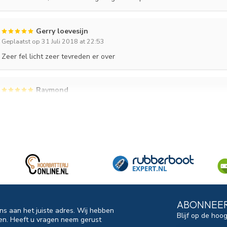
Gerry loevesijn
Geplaatst op 31 Juli 2018 at 22:53
Zeer fel licht zeer tevreden er over
Raymond
Geplaatst op 4 September 2017 at 12:09
Simpel, doeltreffend en eenvoudig in gebruik. Daarnaast door Rubber
ABONNEER
ns aan het juiste adres. Wij hebben
Blijf op de hoo
en. Heeft u vragen neem gerust