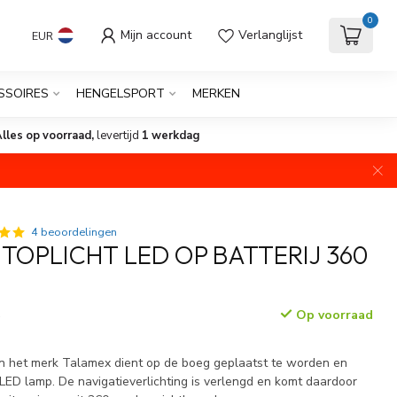
0
Mijn account
Verlanglijst
EUR
SSOIRES
HENGELSPORT
MERKEN
lles op voorraad,
levertijd
1 werkdag
4 beoordelingen
TOPLICHT LED OP BATTERIJ 360
Op voorraad
w
van het merk Talamex dient op de boeg geplaatst te worden en
 LED lamp. De navigatieverlichting is verlengd en komt daardoor