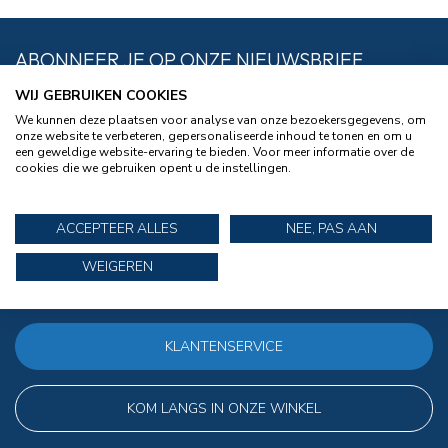
ABONNEER JE OP ONZE NIEUWSBRIEF
Blijf op de hoogte over onze laatste acties
WIJ GEBRUIKEN COOKIES
We kunnen deze plaatsen voor analyse van onze bezoekersgegevens, om
onze website te verbeteren, gepersonaliseerde inhoud te tonen en om u
een geweldige website-ervaring te bieden. Voor meer informatie over de
cookies die we gebruiken opent u de instellingen.
MEER INFORMATIE
ACCEPTEER ALLES
NEE, PAS AAN
Bent u van plan een rubberboot aan te schaffen? Dan bent u bij
ons aan het juiste adres. Wij hebben een breed assortiment aan
WEIGEREN
boten in verschillende soorten en maten. Heeft u vragen neem
gerust contact met ons op!
KLANTENSERVICE
KOM LANGS IN ONZE WINKEL