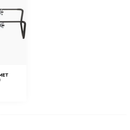
MET
U