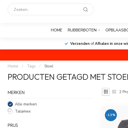
HOME
RUBBERBOTEN
OPBLAASB
Verzenden
of
Afhalen in onze wi
Home
/
Tags
/
Stoel
PRODUCTEN GETAGD MET STOE
2
Pro
MERKEN
Alle merken
Talamex
-13%
PRIJS