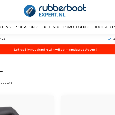
OTEN
SUP & FUN
BUITENBOORDMOTOREN
BOOT ACCE
nkel
A
Let op ! i.v.m. vakantie zijn wij op maandag gesloten !
L
ducten