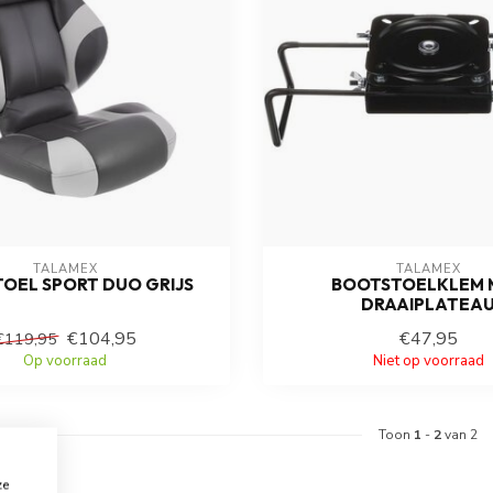
TALAMEX
TALAMEX
OEL SPORT DUO GRIJS
BOOTSTOELKLEM 
DRAAIPLATEA
€104,95
€47,95
€119,95
Op voorraad
Niet op voorraad
Toon
1
-
2
van 2
ze