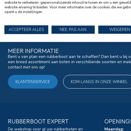
website te verbeteren, gepersonaliseerde inhoud te tonen en om u een gewel
website-ervaring te bieden. Voor meer informatie over de cookies die we gebr
opent u de instellingen.
ACCEPTEER ALLES
NEE, PAS AAN
WEIGEREN
MEER INFORMATIE
Bent u van plan een rubberboot aan te schaffen? Dan bent u bij o
een breed assortiment aan boten in verschillende soorten en mat
contact met ons op!
KLANTENSERVICE
KOM LANGS IN ONZE WINKEL
RUBBERBOOT EXPERT
OPENING
De webshop voor al uw rubberboten en
Maandag: