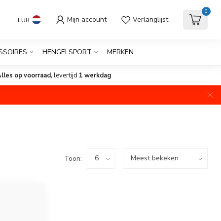
0
Mijn account
Verlanglijst
EUR
SSOIRES
HENGELSPORT
MERKEN
lles op voorraad,
levertijd
1 werkdag
Toon: