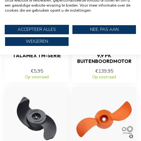
onze website te verbeteren, gepersonaliseerde inhoud te tonen en om u
een geweldige website-ervaring te bieden. Voor meer informatie over de
cookies die we gebruiken opent u de instellingen.
ACCEPTEER ALLES
NEE, PAS AAN
WEIGEREN
TALAMEX
MERCURY
BREEKPENSET VOOR
PROPELLER VOOR 8 EN
TALAMEX TM-SERIE
9,9 PK
BUITENBOORDMOTOR
€5,95
€139,95
Op voorraad
Op voorraad