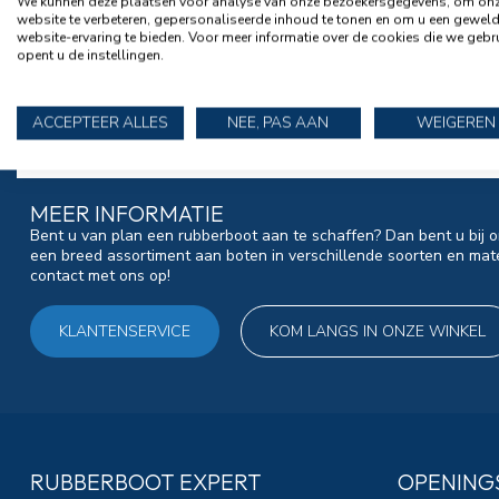
We kunnen deze plaatsen voor analyse van onze bezoekersgegevens, om on
website te verbeteren, gepersonaliseerde inhoud te tonen en om u een gewel
website-ervaring te bieden. Voor meer informatie over de cookies die we gebr
opent u de instellingen.
ACCEPTEER ALLES
NEE, PAS AAN
WEIGEREN
MEER INFORMATIE
Bent u van plan een rubberboot aan te schaffen? Dan bent u bij o
een breed assortiment aan boten in verschillende soorten en mat
contact met ons op!
KLANTENSERVICE
KOM LANGS IN ONZE WINKEL
RUBBERBOOT EXPERT
OPENING