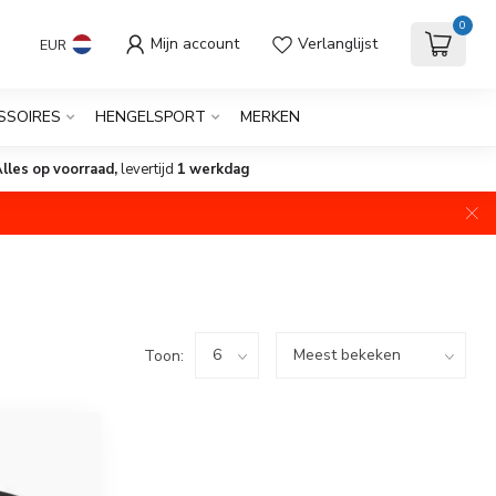
0
Mijn account
Verlanglijst
EUR
SSOIRES
HENGELSPORT
MERKEN
lles op voorraad,
levertijd
1 werkdag
Toon: