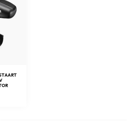
STAART
V
TOR