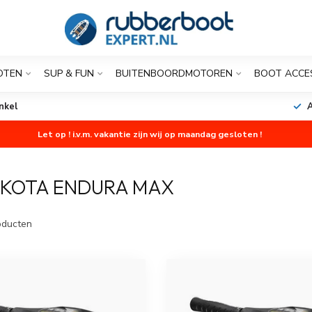
OTEN
SUP & FUN
BUITENBOORDMOTOREN
BOOT ACCE
nkel
A
Let op ! i.v.m. vakantie zijn wij op maandag gesloten !
 KOTA ENDURA MAX
ducten