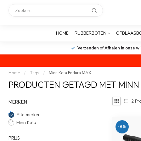
HOME
RUBBERBOTEN
OPBLAASB
Verzenden
of
Afhalen in onze wi
Home
/
Tags
/
Minn Kota Endura MAX
PRODUCTEN GETAGD MET MINN
2
Pro
MERKEN
Alle merken
Minn Kota
-6%
PRIJS