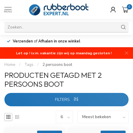
0
MENU
Verzenden
of
Afhalen in onze winkel
Let op ! i.v.m. vakantie zijn wij op maandag gesloten !
Home
/
Tags
/
2 persoons boot
PRODUCTEN GETAGD MET 2
PERSOONS BOOT
FILTERS