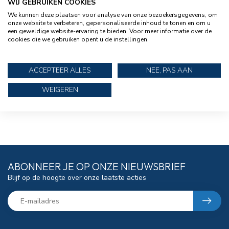
WIJ GEBRUIKEN COOKIES
TALAMEX
PEDDEL HOUDER
We kunnen deze plaatsen voor analyse van onze bezoekersgegevens, om
(PLAK) VOOR
onze website te verbeteren, gepersonaliseerde inhoud te tonen en om u
RUBBERBOTEN
een geweldige website-ervaring te bieden. Voor meer informatie over de
cookies die we gebruiken opent u de instellingen.
€10,95
Op voorraad
ACCEPTEER ALLES
NEE, PAS AAN
Toon
1
-
5
van 5
WEIGEREN
ABONNEER JE OP ONZE NIEUWSBRIEF
Blijf op de hoogte over onze laatste acties