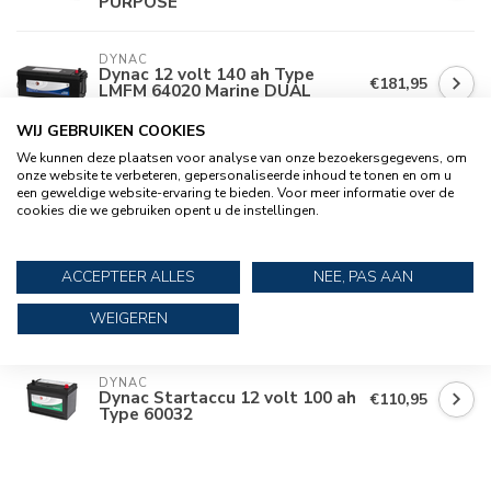
PURPOSE
DYNAC
Dynac 12 volt 140 ah Type
€181,95
LMFM 64020 Marine DUAL
PURPOSE
WIJ GEBRUIKEN COOKIES
We kunnen deze plaatsen voor analyse van onze bezoekersgegevens, om
DYNAC
onze website te verbeteren, gepersonaliseerde inhoud te tonen en om u
Dynac 12 volt 180 ah Type
€215,95
LMFM 68034 Marine DUAL
een geweldige website-ervaring te bieden. Voor meer informatie over de
PURPOSE
cookies die we gebruiken opent u de instellingen.
DYNAC
ACCEPTEER ALLES
NEE, PAS AAN
Dynac 12 volt 120 ah Type
€170,95
LMFM 62034 Marine DUAL
PURPOSE
WEIGEREN
DYNAC
Dynac Startaccu 12 volt 100 ah
€110,95
Type 60032