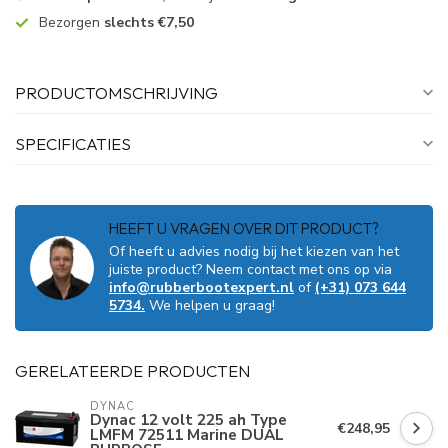
Bezorgen
slechts €7,50
PRODUCTOMSCHRIJVING
SPECIFICATIES
HEEFT U VRAGEN OVER DIT PRODUCT?
Of heeft u advies nodig bij het kiezen van het
juiste product? Neem contact met ons op via
info@rubberbootexpert.nl
of
(+31) 073 644
5734.
We helpen u graag!
GERELATEERDE PRODUCTEN
DYNAC
Dynac 12 volt 225 ah Type
€248,95
LMFM 72511 Marine DUAL