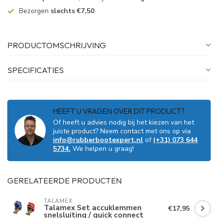
Bezorgen
slechts €7,50
PRODUCTOMSCHRIJVING
SPECIFICATIES
HEEFT U VRAGEN OVER DIT PRODUCT?
Of heeft u advies nodig bij het kiezen van het
juiste product? Neem contact met ons op via
info@rubberbootexpert.nl
of
(+31) 073 644
5734.
We helpen u graag!
GERELATEERDE PRODUCTEN
TALAMEX
Talamex Set accuklemmen
€17,95
snelsluiting / quick connect