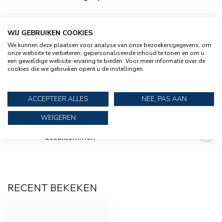
TALAMEX
WIJ GEBRUIKEN COOKIES
Talamex Set accuklemmen met
€14,95
vleugelmoer koper verguld
We kunnen deze plaatsen voor analyse van onze bezoekersgegevens, om
onze website te verbeteren, gepersonaliseerde inhoud te tonen en om u
een geweldige website-ervaring te bieden. Voor meer informatie over de
cookies die we gebruiken opent u de instellingen.
Set Accuklemmen Super Heavy
€16,95
Duty
ACCEPTEER ALLES
NEE, PAS AAN
WEIGEREN
Set Universele rechte
€9,95
accuklemmen
RECENT BEKEKEN