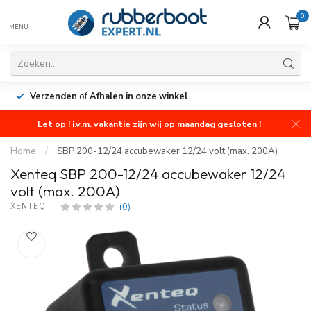
0
MENU
Verzenden
of
Afhalen in onze winkel
Let op ! i.v.m. vakantie zijn wij op maandag gesloten !
Home
/
SBP 200-12/24 accubewaker 12/24 volt (max. 200A)
Xenteq SBP 200-12/24 accubewaker 12/24
volt (max. 200A)
(0)
XENTEQ