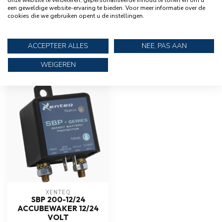
onze website te verbeteren, gepersonaliseerde inhoud te tonen en om u
XENTEQ
een geweldige website-ervaring te bieden. Voor meer informatie over de
Xenteq Omschakelbox PTS
€158,95
cookies die we gebruiken opent u de instellingen.
230-25 inverter / netspanning
ACCEPTEER ALLES
NEE, PAS AAN
WEIGEREN
RECENT BEKEKEN
XENTEQ
SBP 200-12/24
ACCUBEWAKER 12/24
VOLT