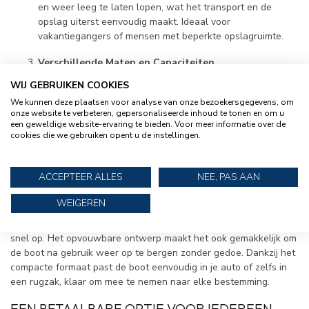
en weer leeg te laten lopen, wat het transport en de
opslag uiterst eenvoudig maakt. Ideaal voor
vakantiegangers of mensen met beperkte opslagruimte.
Verschillende Maten en Capaciteiten
De Funline-serie biedt verschillende modellen met
WIJ GEBRUIKEN COOKIES
capaciteiten van twee tot vier personen. Of je nu alleen
We kunnen deze plaatsen voor analyse van onze bezoekersgegevens, om
het water op wilt of met een groep vrienden, er is altijd
onze website te verbeteren, gepersonaliseerde inhoud te tonen en om u
een Talamex Funline die past bij je behoeften. De
een geweldige website-ervaring te bieden. Voor meer informatie over de
modellen variëren van compacte 200-serie tot de ruimere
cookies die we gebruiken opent u de instellingen.
300-serie, zodat je precies de juiste boot kunt kiezen voor
jouw activiteit.
ACCEPTEER ALLES
NEE, PAS AAN
EENVOUDIGE MONTAGE EN GEBRUIK
WEIGEREN
De opblaasbootjes van Talamex zijn binnen enkele minuten klaar
voor gebruik. Met de meegeleverde voetpomp blaas je de boot
snel op. Het opvouwbare ontwerp maakt het ook gemakkelijk om
de boot na gebruik weer op te bergen zonder gedoe. Dankzij het
compacte formaat past de boot eenvoudig in je auto of zelfs in
een rugzak, klaar om mee te nemen naar elke bestemming.
EEN BETAALBARE OPTIE VOOR IEDEREEN