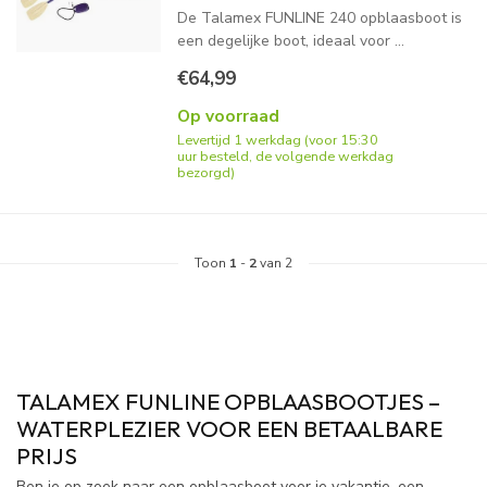
De Talamex FUNLINE 240 opblaasboot is
een degelijke boot, ideaal voor ...
€64,99
Op voorraad
Levertijd 1 werkdag (voor 15:30
uur besteld, de volgende werkdag
bezorgd)
Toon
1
-
2
van 2
TALAMEX FUNLINE OPBLAASBOOTJES –
WATERPLEZIER VOOR EEN BETAALBARE
PRIJS
Ben je op zoek naar een
opblaasboot
voor je vakantie, een