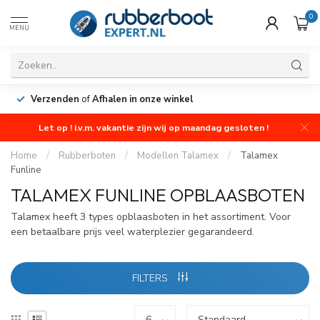
0
MENU
Verzenden
of
Afhalen in onze winkel
Let op ! i.v.m. vakantie zijn wij op maandag gesloten !
Home
/
Rubberboten
/
Modellen Talamex
/
Talamex
Funline
TALAMEX FUNLINE OPBLAASBOTEN
Talamex heeft 3 types opblaasboten in het assortiment. Voor
een betaalbare prijs veel waterplezier gegarandeerd.
FILTERS