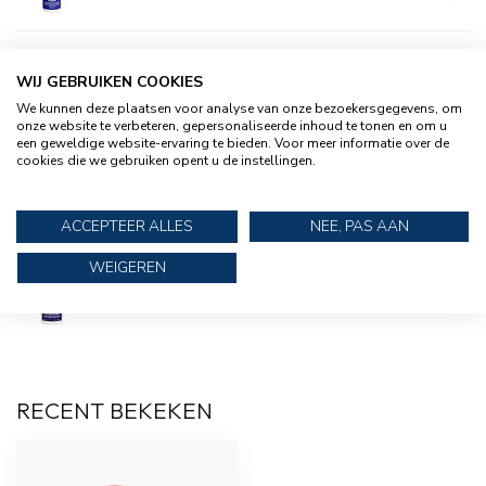
POLYMARINE
Polymarine 2 Componenten lijm
WIJ GEBRUIKEN COOKIES
€39,95
PVC 250 ml
We kunnen deze plaatsen voor analyse van onze bezoekersgegevens, om
onze website te verbeteren, gepersonaliseerde inhoud te tonen en om u
een geweldige website-ervaring te bieden. Voor meer informatie over de
cookies die we gebruiken opent u de instellingen.
BISON
€13,95
Bison Kombi Power set 65 ml
ACCEPTEER ALLES
NEE, PAS AAN
WEIGEREN
POLYMARINE
Polymarine Sealflex 500 ml voor
€49,95
rubberboten
RECENT BEKEKEN